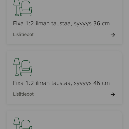
i
a
x
n
a
t
1
Fixa 1:2 ilman taustaa, syvyys 36 cm
a
:
u
Lisätiedot
2
s
i
t
l
a
F
m
a
i
a
,
x
n
s
a
t
y
1
Fixa 1:2 ilman taustaa, syvyys 46 cm
a
v
:
u
y
Lisätiedot
2
s
y
i
t
s
l
a
F
3
m
a
i
5
a
,
x
c