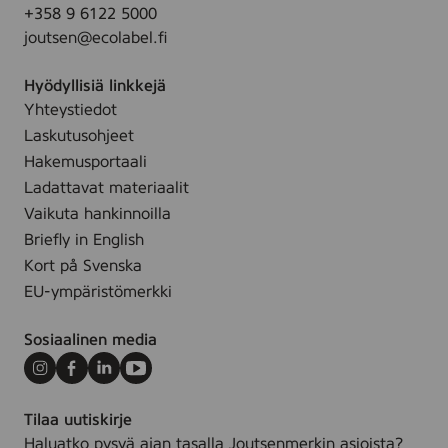
ä
+358 9 6122 5000
joutsen@ecolabel.fi
Hyödyllisiä linkkejä
Yhteystiedot
Laskutusohjeet
Hakemusportaali
Ladattavat materiaalit
Vaikuta hankinnoilla
Briefly in English
Kort på Svenska
EU-ympäristömerkki
Sosiaalinen media
Instagram
Facebook
LinkedIn
Youtube
Tilaa uutiskirje
Haluatko pysyä ajan tasalla Joutsenmerkin asioista?