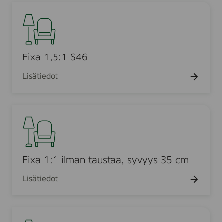
e
F
r
i
o
x
a
1
Fixa 1,5:1 S46
,
Lisätiedot
5
:
1
F
S
i
4
x
6
a
1
Fixa 1:1 ilman taustaa, syvyys 35 cm
:
Lisätiedot
1
i
l
F
m