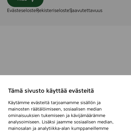
r
9
r
Evästeseloste
Rekisteriseloste
Saavutettavuus
4
S
5
e
8
r
i
e
9
4
5
8
Tämä sivusto käyttää evästeitä
Käytämme evästeitä tarjoamamme sisällön ja
mainosten räätälöimiseen, sosiaalisen median
ominaisuuksien tukemiseen ja kävijämäärämme
analysoimiseen. Lisäksi jaamme sosiaalisen median,
mainosalan ja analytiikka-alan kumppaneillemme