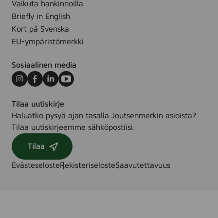
Vaikuta hankinnoilla
0
Briefly in English
0
Kort på Svenska
4
EU-ympäristömerkki
)
Sosiaalinen media
Instagram
Facebook
LinkedIn
Youtube
Tilaa uutiskirje
Haluatko pysyä ajan tasalla Joutsenmerkin asioista?
Tilaa uutiskirjeemme sähköpostiisi.
Tilaa
Evästeseloste
Rekisteriseloste
Saavutettavuus