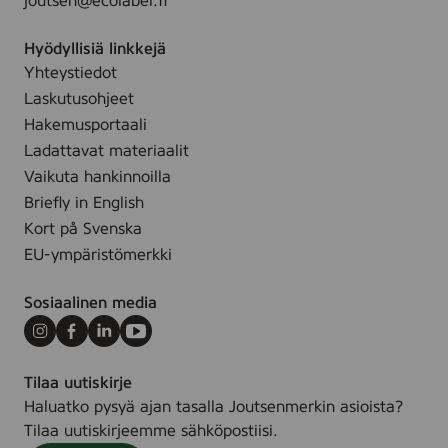
joutsen@ecolabel.fi
l
l
r
e
Hyödyllisiä linkkejä
o
.
Yhteystiedot
l
l
Laskutusohjeet
Hakemusportaali
Ladattavat materiaalit
Vaikuta hankinnoilla
Briefly in English
Kort på Svenska
EU-ympäristömerkki
Sosiaalinen media
Instagram
Facebook
LinkedIn
Youtube
Tilaa uutiskirje
Haluatko pysyä ajan tasalla Joutsenmerkin asioista?
Tilaa uutiskirjeemme sähköpostiisi.