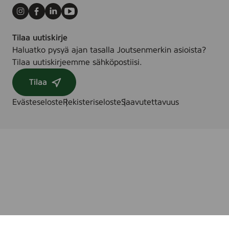
Instagram
Facebook
LinkedIn
Youtube
Tilaa uutiskirje
Haluatko pysyä ajan tasalla Joutsenmerkin asioista?
Tilaa uutiskirjeemme sähköpostiisi.
Tilaa
Evästeseloste
Rekisteriseloste
Saavutettavuus