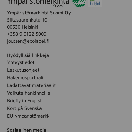
Ympäristömerkintä Suomi Oy
Siltasaarenkatu 10
00530 Helsinki
+358 9 6122 5000
joutsen@ecolabel.fi
Hyödyllisiä linkkejä
Yhteystiedot
Laskutusohjeet
Hakemusportaali
Ladattavat materiaalit
Vaikuta hankinnoilla
Briefly in English
Kort på Svenska
EU-ympäristömerkki
Sosiaalinen media