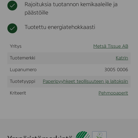
Rajoituksia tuotannon kemikaaleille ja
a
t
t
l
l
,
l
päästöille
r
n
i
o
e
s
l
Tuotettu energiatehokkaasti
n
u
l
ä
u
l
t
Yritys
Metsä Tissue AB
i
e
i
e
Tuotemerkki
Katrin
n
n
a
j
Lupanumero
3005 0006
t
a
l
Tuotetyyppi
Paperipyyhkeet teollisuuteen ja laitoksiin
a
i
Kriteerit
Pehmopaperit
t
o
k
s
i
i
n