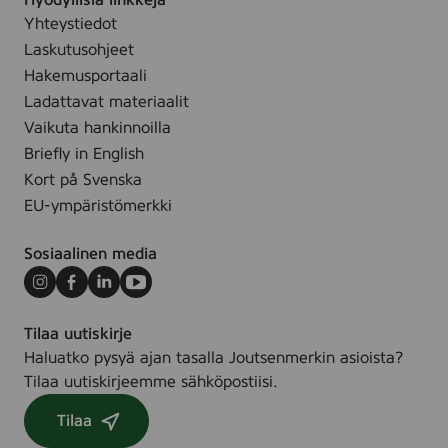
Hyödyllisiä linkkejä
n
a
Yhteystiedot
k
l
i
Laskutusohjeet
l
Hakemusportaali
i
Ladattavat materiaalit
Vaikuta hankinnoilla
Briefly in English
Kort på Svenska
EU-ympäristömerkki
Sosiaalinen media
Instagram
Facebook
LinkedIn
Youtube
Tilaa uutiskirje
Haluatko pysyä ajan tasalla Joutsenmerkin asioista?
Tilaa uutiskirjeemme sähköpostiisi.
Tilaa