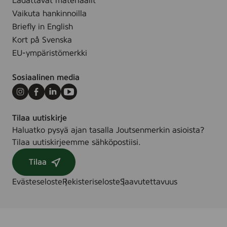
Ladattavat materiaalit
t
e
y
Vaikuta hankinnoilla
t
t
Briefly in English
ä
Kort på Svenska
l
EU-ympäristömerkki
l
e
Sosiaalinen media
s
i
Instagram
Facebook
LinkedIn
Youtube
v
u
Tilaa uutiskirje
l
Haluatko pysyä ajan tasalla Joutsenmerkin asioista?
l
Tilaa uutiskirjeemme sähköpostiisi.
e
Tilaa
.
Evästeseloste
Rekisteriseloste
Saavutettavuus