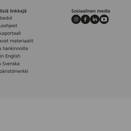
isiä linkkejä
Sosiaalinen media
tiedot
Instagram
Facebook
LinkedIn
Youtube
usohjeet
sportaali
avat materiaalit
a hankinnoilla
 in English
å Svenska
äristömerkki