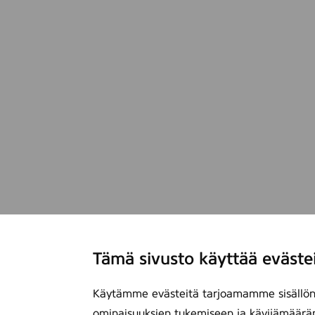
Tämä sivusto käyttää eväste
Käytämme evästeitä tarjoamamme sisällön 
ominaisuuksien tukemiseen ja kävijämäärä