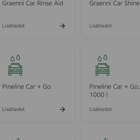
k
k
n
Graenni Car Rinse Aid
Graenni Car Shine
u
u
i
e
e
C
h
h
t
t
a
Lisätiedot
Lisätiedot
o
o
r
S
h
P
u
i
i
n
n
e
e
o
l
i
Pineline Car + Go
Pineline Car + Go,
n
1000 l
u
e
C
Lisätiedot
Lisätiedot
o
a
r
d
+
P
G
i