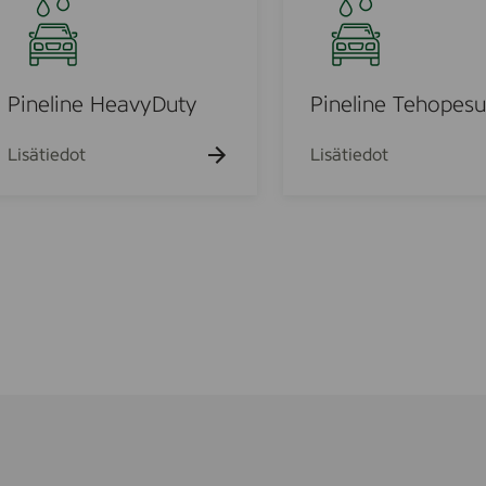
o
n
,
e
1
l
0
i
Pineline HeavyDuty
Pineline Tehopesu
0
n
0
e
Lisätiedot
Lisätiedot
l
T
m
e
h
o
p
e
s
u