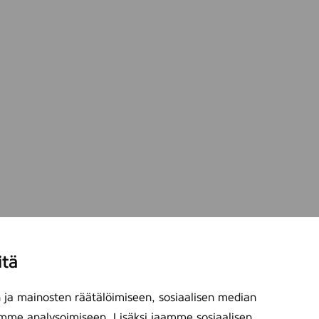
itä
ja mainosten räätälöimiseen, sosiaalisen median
mme analysoimiseen. Lisäksi jaamme sosiaalisen