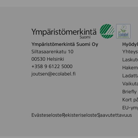
Ympäristömerkintä Suomi Oy
Hyödyll
Siltasaarenkatu 10
Yhteys
00530 Helsinki
Laskut
+358 9 6122 5000
Hakemu
joutsen@ecolabel.fi
Ladatt
Vaikut
Briefly
Kort p
EU-ymp
Evästeseloste
Rekisteriseloste
Saavutettavuus