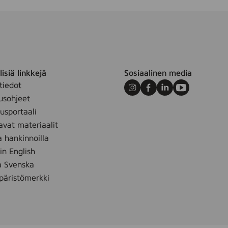
isiä linkkejä
Sosiaalinen media
tiedot
Instagram
Facebook
LinkedIn
Youtube
usohjeet
sportaali
avat materiaalit
a hankinnoilla
 in English
å Svenska
äristömerkki