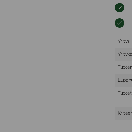
Yritys
Yrityk
Tuote
Lupan
Tuotet
Kriteer