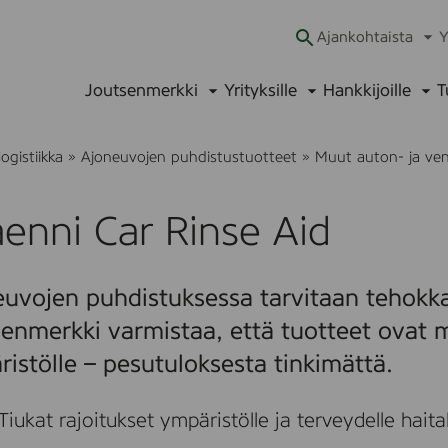
Ajankohtaista
Y
Ava
alav
Joutsenmerkki
Yrityksille
Hankkijoille
T
Avaa
Avaa
Ava
alavalikko
alavalikko
alav
logistiikka
»
Ajoneuvojen puhdistustuotteet
»
Muut auton- ja ve
enni Car Rinse Aid
uvojen puhdistuksessa tarvitaan tehokka
enmerkki varmistaa, että tuotteet ovat m
istölle – pesutuloksesta tinkimättä.
Tiukat rajoitukset ympäristölle ja terveydelle haitalli