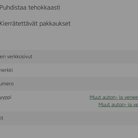
Puhdistaa tehokkaasti
Kierrätettävät pakkaukset
sen verkkosivut
merkki
umero
yyppi
Muut auton- ja veneen
Muut auton- ja ve
it