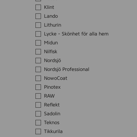
e
m
r
Klint
e
y
Lando
r
h
k
Lithurin
m
i
ä
Lycke - Skönhet för alla hem
t
t
Midun
Nilfisk
Nordsjö
Nordsjö Professional
NowoCoat
Pinotex
RAW
Reflekt
Sadolin
Teknos
Tikkurila