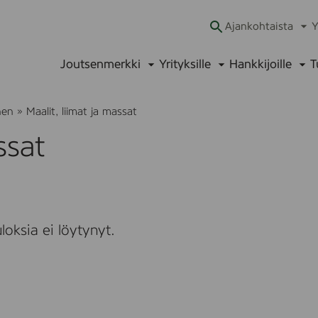
Ajankohtaista
Y
Ava
alav
Joutsenmerkki
Yrityksille
Hankkijoille
T
Avaa
Avaa
Ava
alavalikko
alavalikko
alav
nen
»
Maalit, liimat ja massat
ssat
loksia ei löytynyt.