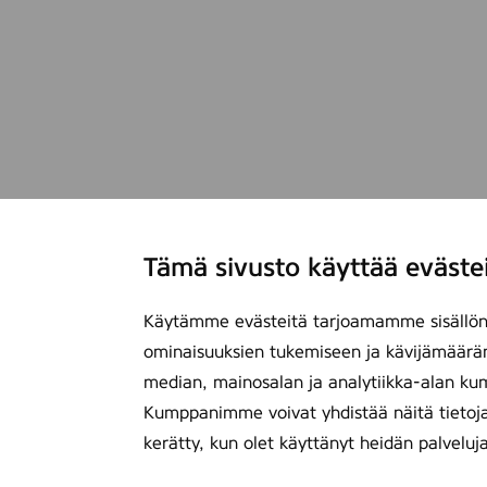
Tämä sivusto käyttää eväste
Käytämme evästeitä tarjoamamme sisällön 
ominaisuuksien tukemiseen ja kävijämäärä
median, mainosalan ja analytiikka-alan ku
Kumppanimme voivat yhdistää näitä tietoja mu
kerätty, kun olet käyttänyt heidän palveluj