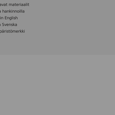
avat materiaalit
a hankinnoilla
 in English
å Svenska
äristömerkki