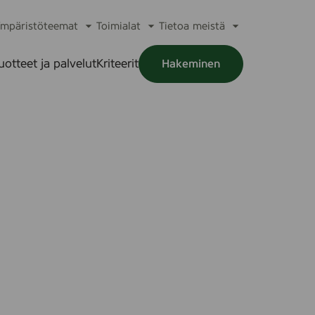
mpäristöteemat
Toimialat
Tietoa meistä
a
Avaa
Avaa
Avaa
alikko
alavalikko
alavalikko
alavalikko
uotteet ja palvelut
Kriteerit
Hakeminen
a
alikko