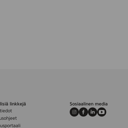
isiä linkkejä
Sosiaalinen media
tiedot
Instagram
Facebook
LinkedIn
Youtube
usohjeet
sportaali