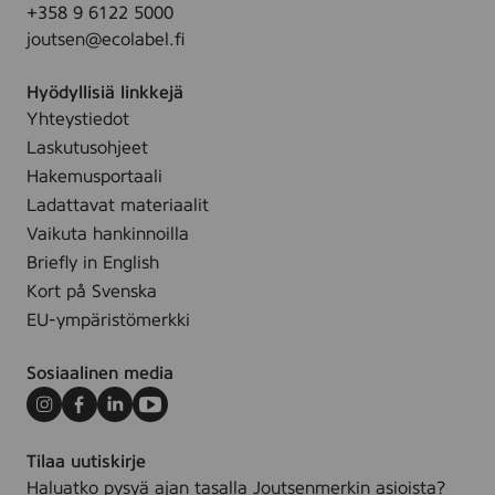
+358 9 6122 5000
l
joutsen@ecolabel.fi
s
v
Hyödyllisiä linkkejä
i
Yhteystiedot
t
Laskutusohjeet
Hakemusportaali
Ladattavat materiaalit
Vaikuta hankinnoilla
Briefly in English
Kort på Svenska
EU-ympäristömerkki
Sosiaalinen media
Instagram
Facebook
LinkedIn
Youtube
Tilaa uutiskirje
Haluatko pysyä ajan tasalla Joutsenmerkin asioista?