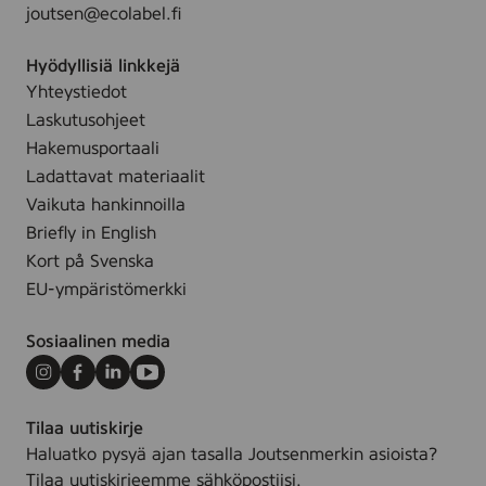
joutsen@ecolabel.fi
i
t
Hyödyllisiä linkkejä
e
Yhteystiedot
,
3
Laskutusohjeet
l
Hakemusportaali
Ladattavat materiaalit
Vaikuta hankinnoilla
Briefly in English
Kort på Svenska
EU-ympäristömerkki
Sosiaalinen media
Instagram
Facebook
LinkedIn
Youtube
Tilaa uutiskirje
Haluatko pysyä ajan tasalla Joutsenmerkin asioista?
Tilaa uutiskirjeemme sähköpostiisi.