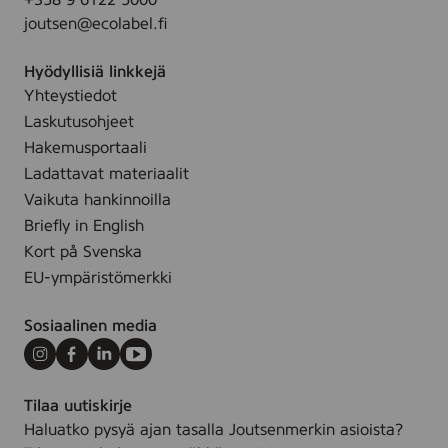
+358 9 6122 5000
t
l
o
joutsen@ecolabel.fi
a
e
C
d
.
l
Hyödyllisiä linkkejä
s
e
Yhteystiedot
i
a
n
Laskutusohjeet
n
g
Hakemusportaali
)
)
Ladattavat materiaalit
,
Vaikuta hankinnoilla
2
Briefly in English
0
Kort på Svenska
l
EU-ympäristömerkki
Sosiaalinen media
Instagram
Facebook
LinkedIn
Youtube
Tilaa uutiskirje
Haluatko pysyä ajan tasalla Joutsenmerkin asioista?