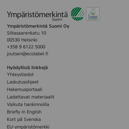
n
Ympäristömerkintä Suomi Oy
Siltasaarenkatu 10
00530 Helsinki
+358 9 6122 5000
joutsen@ecolabel.fi
Hyödyllisiä linkkejä
Yhteystiedot
Laskutusohjeet
Hakemusportaali
Ladattavat materiaalit
Vaikuta hankinnoilla
Briefly in English
Kort på Svenska
EU-ympäristömerkki