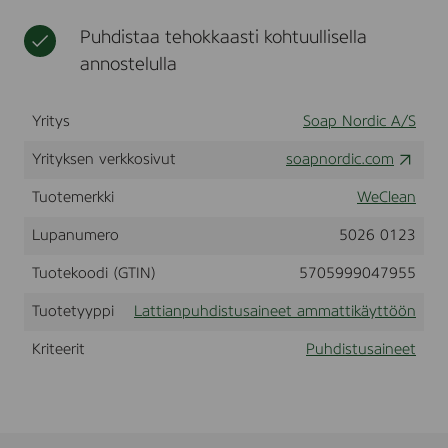
t
t
k
i
a
Puhdistaa tehokkaasti kohtuullisella
ä
n
d
y
e
annostelulla
s
t
e
i
t
t
n
ö
a
Yritys
Soap Nordic A/S
g
ö
m
)
n
m
,
Yrityksen verkkosivut
soapnordic.com
2
j
a
0
Tuotemerkki
WeClean
a
t
l
t
t
Lupanumero
5026 0123
e
i
o
k
Tuotekoodi (GTIN)
5705999047955
l
ä
l
y
Tuotetyyppi
Lattianpuhdistusaineet ammattikäyttöön
i
t
s
t
Kriteerit
Puhdistusaineet
u
ö
u
ö
t
n
e
e