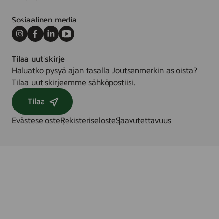
Sosiaalinen media
Instagram
Facebook
LinkedIn
Youtube
Tilaa uutiskirje
Haluatko pysyä ajan tasalla Joutsenmerkin asioista?
Tilaa uutiskirjeemme sähköpostiisi.
Tilaa
Evästeseloste
Rekisteriseloste
Saavutettavuus