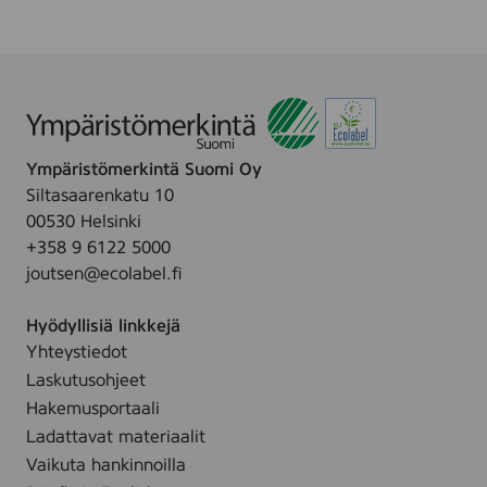
0
t
x
t
2
i
2
l
m
ä
m
(
,
Ympäristömerkintä Suomi Oy
v
4
Siltasaarenkatu 10
ä
8
00530 Helsinki
r
s
+358 9 6122 5000
i
t
joutsen@ecolabel.fi
l
i
Hyödyllisiä linkkejä
n
Yhteystiedot
n
Laskutusohjeet
e
n
Hakemusportaali
)
Ladattavat materiaalit
1
Vaikuta hankinnoilla
,