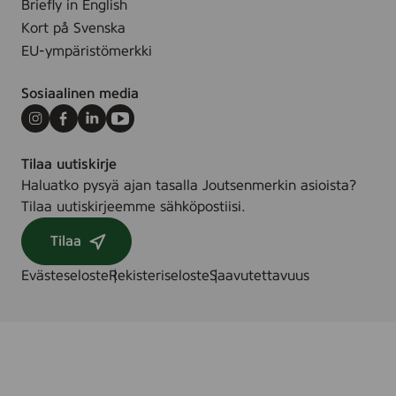
Briefly in English
2
Kort på Svenska
x
EU-ympäristömerkki
1
1
Sosiaalinen media
c
m
Instagram
Facebook
LinkedIn
Youtube
(
Tilaa uutiskirje
K
Haluatko pysyä ajan tasalla Joutsenmerkin asioista?
a
Tilaa uutiskirjeemme sähköpostiisi.
h
l
Tilaa
e
r
Evästeseloste
Rekisteriseloste
Saavutettavuus
)