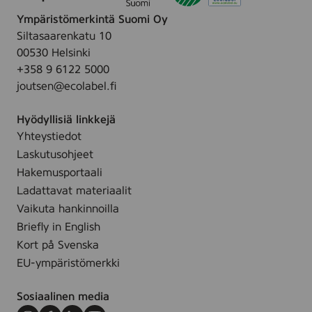
v
Ympäristömerkintä Suomi Oy
a
Siltasaarenkatu 10
p
00530 Helsinki
u
+358 9 6122 5000
h
joutsen@ecolabel.fi
d
i
Hyödyllisiä linkkejä
s
Yhteystiedot
t
Laskutusohjeet
u
s
Hakemusportaali
p
Ladattavat materiaalit
y
Vaikuta hankinnoilla
y
Briefly in English
h
Kort på Svenska
e
EU-ympäristömerkki
5
6
Sosiaalinen media
-