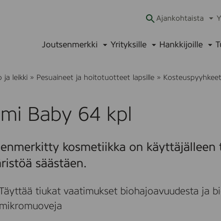
Ajankohtaista
Y
Ava
alav
Joutsenmerkki
Yrityksille
Hankkijoille
T
Avaa
Avaa
Ava
alavalikko
alavalikko
alav
ja leikki
»
Pesuaineet ja hoitotuotteet lapsille
»
Kosteuspyyhkeet 
mi Baby 64 kpl
enmerkitty kosmetiikka on käyttäjälleen t
ristöä säästäen.
Täyttää tiukat vaatimukset biohajoavuudesta ja bi
mikromuoveja