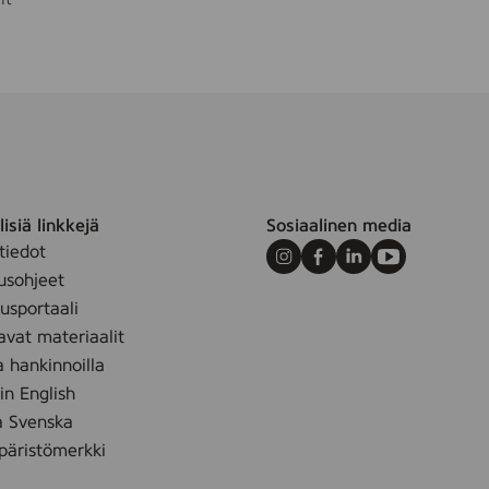
isiä linkkejä
Sosiaalinen media
tiedot
Instagram
Facebook
LinkedIn
Youtube
usohjeet
sportaali
avat materiaalit
a hankinnoilla
 in English
å Svenska
äristömerkki