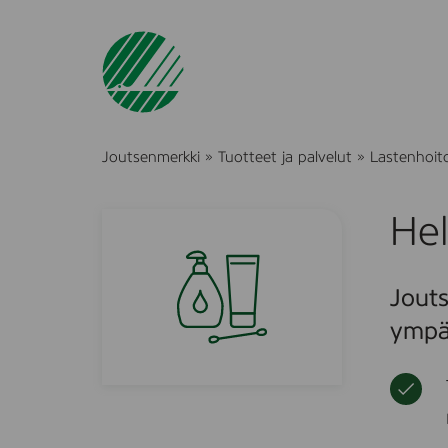
Joutsenmerkki
»
Tuotteet ja palvelut
»
Lastenhoito 
Hel
Jouts
ympä