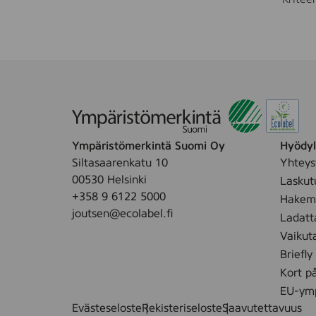
Ympäristömerkintä Suomi Oy
Hyödyll
Siltasaarenkatu 10
Yhteys
00530 Helsinki
Laskut
+358 9 6122 5000
Hakemu
joutsen@ecolabel.fi
Ladatt
Vaikut
Briefly
Kort p
EU-ymp
Evästeseloste
Rekisteriseloste
Saavutettavuus