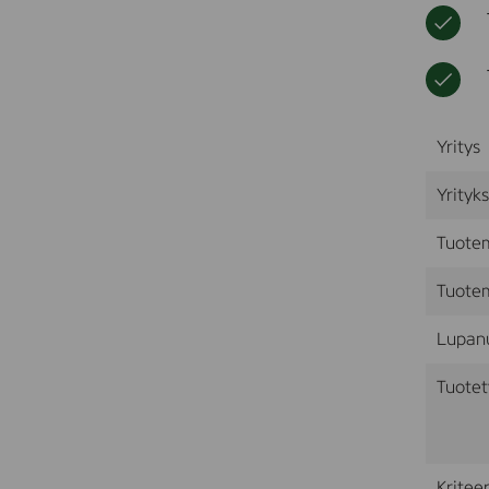
Yritys
Yrityk
Tuote
Tuotem
Lupan
Tuotet
Kriteer