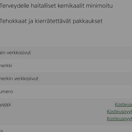
Terveydelle haitalliset kemikaalit minimoitu
Tehokkaat ja kierrätettävät pakkaukset
sen verkkosivut
merkki
erkin verkkosivut
umero
yyppi
Kosteusp
Kosteuspyyh
Kosteuspyyh
it