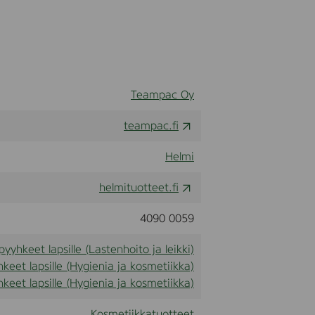
Teampac Oy
teampac.fi
Helmi
helmituotteet.fi
4090 0059
yyhkeet lapsille (Lastenhoito ja leikki)
keet lapsille (Hygienia ja kosmetiikka)
keet lapsille (Hygienia ja kosmetiikka)
Kosmetiikkatuotteet