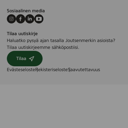
Sosiaalinen media
Instagram
Facebook
LinkedIn
Youtube
Tilaa uutiskirje
Haluatko pysyä ajan tasalla Joutsenmerkin asioista?
Tilaa uutiskirjeemme sähköpostiisi.
Tilaa
Evästeseloste
Rekisteriseloste
Saavutettavuus