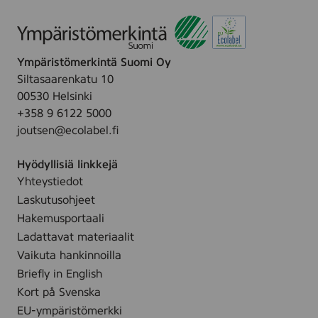
0
i
p
p
l
c
c
l
e
Ympäristömerkintä Suomi Oy
,
Siltasaarenkatu 10
1
00530 Helsinki
5
+358 9 6122 5000
s
joutsen@ecolabel.fi
t
.
Hyödyllisiä linkkejä
Yhteystiedot
Laskutusohjeet
Hakemusportaali
Ladattavat materiaalit
Vaikuta hankinnoilla
Briefly in English
Kort på Svenska
EU-ympäristömerkki