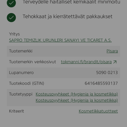
Terveydelle haitalliset kemikaalit minimoitu
t
t
i
u
k
s
Tehokkaat ja kierrätettävät pakkaukset
k
p
a
y
y
Yritys
h
e
SAPRO TEMIZLIK URUNLERI SANAYI VE TICARET A.S.
,
2
Tuotemerkki
Pisara
5
s
Tuotemerkin verkkosivut
tokmanni.fi/brandit/pisara
t
.
Lupanumero
5090 0213
Tuotekoodi (GTIN)
6416485593137
Tuotetyyppi
Kosteuspyyhkeet (Hygienia ja kosmetiikka)
Kosteuspyyhkeet (Hygienia ja kosmetiikka)
Kriteerit
Kosmetiikkatuotteet