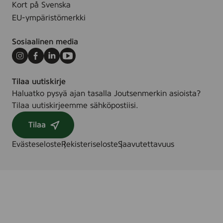
Kort på Svenska
EU-ympäristömerkki
Sosiaalinen media
Instagram
Facebook
LinkedIn
Youtube
Tilaa uutiskirje
Haluatko pysyä ajan tasalla Joutsenmerkin asioista?
Tilaa uutiskirjeemme sähköpostiisi.
Tilaa
Evästeseloste
Rekisteriseloste
Saavutettavuus