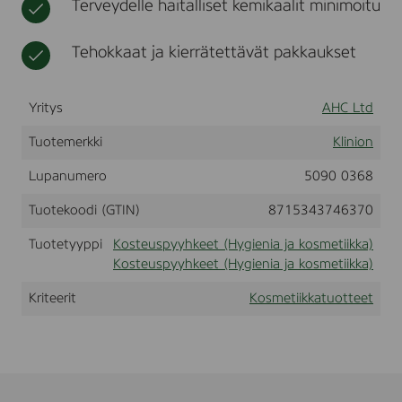
Terveydelle haitalliset kemikaalit minimoitu
o
t
i
d
k
y
Tehokkaat ja kierrätettävät pakkaukset
k
W
a
a
s
Yritys
AHC Ltd
h
W
Tuotemerkki
Klinion
i
p
e
Lupanumero
5090 0368
s
,
Tuotekoodi (GTIN)
8715343746370
8
p
Tuotetyyppi
Kosteuspyyhkeet (Hygienia ja kosmetiikka)
c
Kosteuspyyhkeet (Hygienia ja kosmetiikka)
s
.
Kriteerit
Kosmetiikkatuotteet