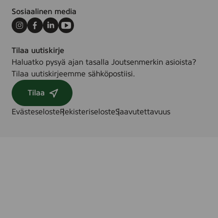
Sosiaalinen media
Instagram
Facebook
LinkedIn
Youtube
Tilaa uutiskirje
Haluatko pysyä ajan tasalla Joutsenmerkin asioista?
Tilaa uutiskirjeemme sähköpostiisi.
Tilaa
Evästeseloste
Rekisteriseloste
Saavutettavuus