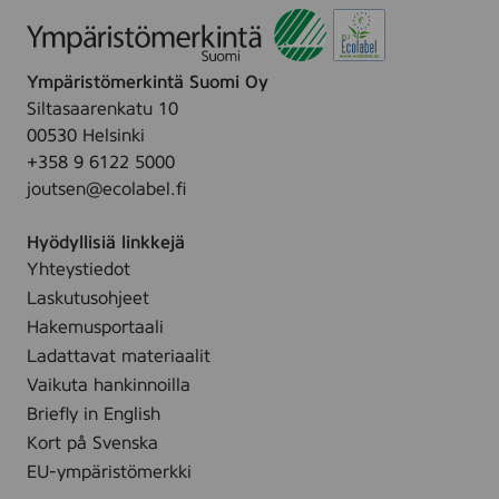
Ympäristömerkintä Suomi Oy
Siltasaarenkatu 10
00530 Helsinki
+358 9 6122 5000
joutsen@ecolabel.fi
Hyödyllisiä linkkejä
Yhteystiedot
Laskutusohjeet
Hakemusportaali
Ladattavat materiaalit
Vaikuta hankinnoilla
Briefly in English
Kort på Svenska
EU-ympäristömerkki