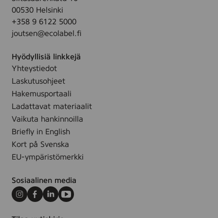
i
2
c
00530 Helsinki
s
0
e
+358 9 6122 5000
t
0
l
joutsen@ecolabel.fi
u
m
l
s
l
ä
Hyödyllisiä linkkejä
g
r
Yhteystiedot
e
v
Laskutusohjeet
e
a
l
Hakemusportaali
t
i
Ladattavat materiaalit
t
(
Vaikuta hankinnoilla
e
R
Briefly in English
n
e
Kort på Svenska
)
n
,
EU-ympäristömerkki
g
4
ö
0
Sosiaalinen media
r
0
i
Instagram
Facebook
LinkedIn
Youtube
m
n
l