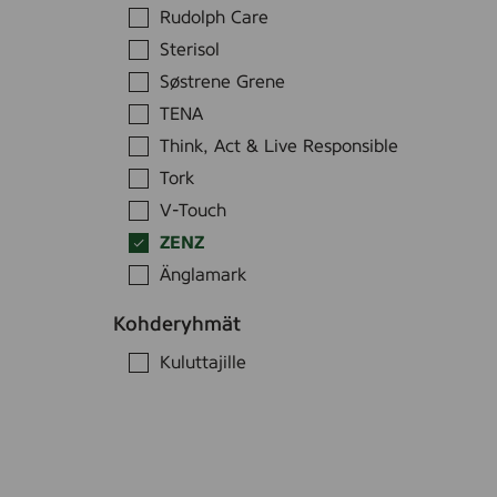
Rudolph Care
Sterisol
Søstrene Grene
TENA
Think, Act & Live Responsible
Tork
V-Touch
ZENZ
Änglamark
S
u
Kohderyhmät
o
O
Kuluttajille
d
h
S
a
i
u
K
t
t
o
a
i
a
d
i
n
s
a
k
o