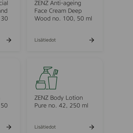
n
ial
ZENZ Anti-ageing
t
and
Face Cream Deep
i
 30
Wood no. 100, 50 ml
-
a
g
Lisätiedot
e
i
n
Z
g
E
F
N
a
Z
c
B
e
o
n
ZENZ Body Lotion
C
d
250
Pure no. 42, 250 ml
r
y
e
L
a
o
Lisätiedot
m
t