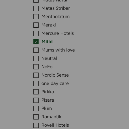
Matas Natur
v
o
s
e
Matas Striber
.
o
s
1
Mentholatum
m
k
0
n
Meraki
i
1
o
Mercure Hotels
n
,
.
,
Miild
5
4
3
Mums with love
0
7
0
m
Neutral
,
m
l
1
NoFo
l
3
Nordic Sense
0
one day care
m
Pirkka
l
Pisara
Plum
Romantik
Rovell Hotels