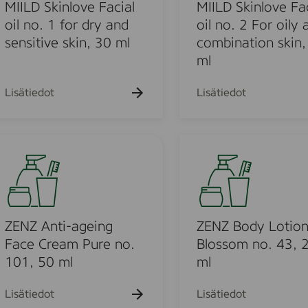
k
k
S
MIILD Skinlove Facial
MIILD Skinlove Fac
u
u
k
oil no. 1 for dry and
oil no. 2 For oily 
e
e
i
sensitive skin, 30 ml
combination skin,
h
h
t
t
n
ml
o
o
l
o
Lisätiedot
Lisätiedot
v
u
e
F
Z
a
E
c
o
N
i
Z
a
B
u
l
o
ZENZ Anti-ageing
ZENZ Body Lotio
o
d
Face Cream Pure no.
Blossom no. 43, 
o
i
y
101, 50 ml
ml
l
L
d
n
o
Lisätiedot
Lisätiedot
o
t