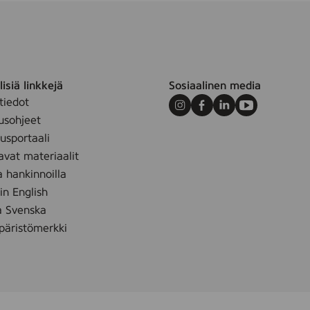
isiä linkkejä
Sosiaalinen media
tiedot
Instagram
Facebook
LinkedIn
Youtube
usohjeet
sportaali
avat materiaalit
a hankinnoilla
 in English
å Svenska
äristömerkki