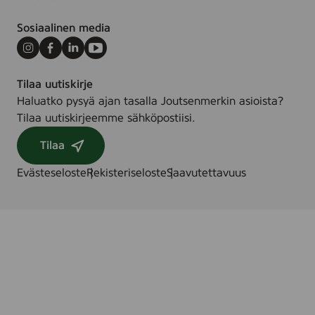
Sosiaalinen media
Instagram
Facebook
LinkedIn
Youtube
Tilaa uutiskirje
Haluatko pysyä ajan tasalla Joutsenmerkin asioista?
Tilaa uutiskirjeemme sähköpostiisi.
Tilaa
Evästeseloste
Rekisteriseloste
Saavutettavuus