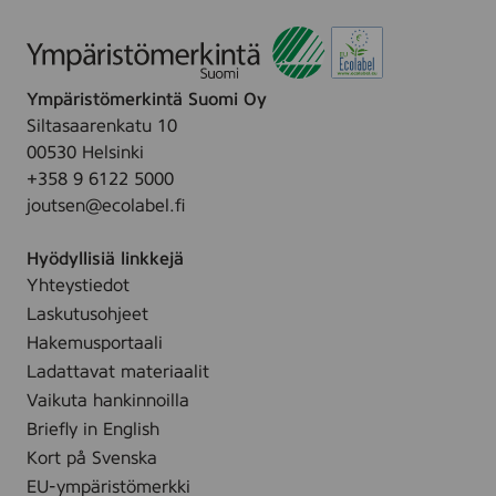
k
i
n
,
3
Ympäristömerkintä Suomi Oy
0
Siltasaarenkatu 10
m
00530 Helsinki
l
+358 9 6122 5000
joutsen@ecolabel.fi
Hyödyllisiä linkkejä
Yhteystiedot
Laskutusohjeet
Hakemusportaali
Ladattavat materiaalit
Vaikuta hankinnoilla
Briefly in English
Kort på Svenska
EU-ympäristömerkki