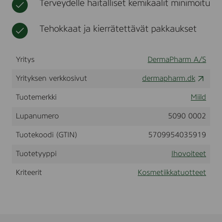
Terveydelle haitalliset kemikaalit minimoitu
i
t
i
l
k
n
Tehokkaat ja kierrätettävät pakkaukset
k
o
a
.
1
Yritys
DermaPharm A/S
f
o
Yrityksen verkkosivut
dermapharm.dk
r
d
r
Tuotemerkki
Miild
y
a
Lupanumero
5090 0002
n
d
Tuotekoodi (GTIN)
5709954035919
s
e
Tuotetyyppi
Ihovoiteet
n
s
Kriteerit
Kosmetiikkatuotteet
i
t
i
v
e
s