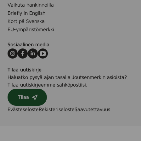
Vaikuta hankinnoilla
Briefly in English
Kort på Svenska
EU-ympäristömerkki
Sosiaalinen media
Instagram
Facebook
LinkedIn
Youtube
Tilaa uutiskirje
Haluatko pysyä ajan tasalla Joutsenmerkin asioista?
Tilaa uutiskirjeemme sähköpostiisi.
Tilaa
Evästeseloste
Rekisteriseloste
Saavutettavuus