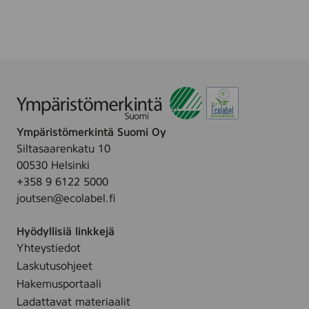
r
m
m
e
n
l
a
o
m
.
P
4
u
7
r
,
e
5
Ympäristömerkintä Suomi Oy
n
0
Siltasaarenkatu 10
o
m
00530 Helsinki
.
l
+358 9 6122 5000
4
joutsen@ecolabel.fi
6
,
Hyödyllisiä linkkejä
1
Yhteystiedot
3
0
Laskutusohjeet
m
Hakemusportaali
l
Ladattavat materiaalit