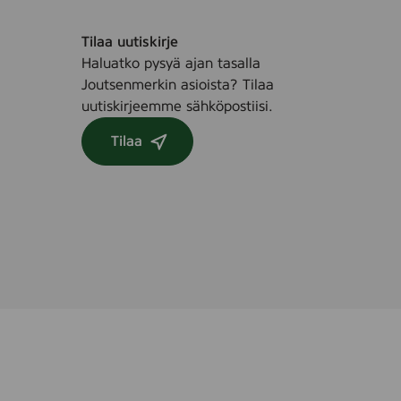
h
u
Tilaa uutiskirje
t
Haluatko pysyä ajan tasalla
a
Joutsenmerkin asioista? Tilaa
n
uutiskirjeemme sähköpostiisi.
s
l
Tilaa
i
t
s
a
r