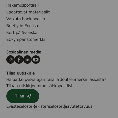
Hakemusportaali
Ladattavat materiaalit
Vaikuta hankinnoilla
Briefly in English
Kort på Svenska
EU-ympäristömerkki
Sosiaalinen media
Instagram
Facebook
LinkedIn
Youtube
Tilaa uutiskirje
Haluatko pysyä ajan tasalla Joutsenmerkin asioista?
Tilaa uutiskirjeemme sähköpostiisi.
Tilaa
Evästeseloste
Rekisteriseloste
Saavutettavuus