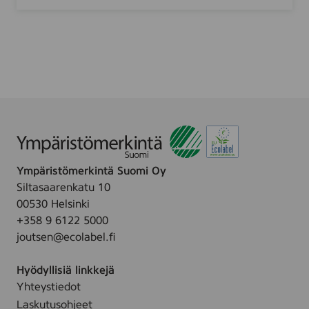
m
r
.
s
l
y
i
P
t
l
i
u
v
s
e
S
,
t
3
r
0
o
m
Ympäristömerkintä Suomi Oy
n
l
Siltasaarenkatu 10
g
00530 Helsinki
,
+358 9 6122 5000
3
joutsen@ecolabel.fi
0
m
Hyödyllisiä linkkejä
l
Yhteystiedot
Laskutusohjeet