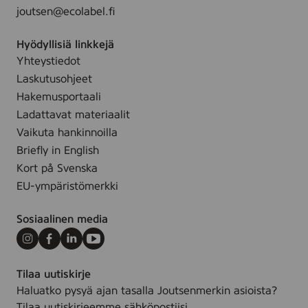
joutsen@ecolabel.fi
Hyödyllisiä linkkejä
Yhteystiedot
Laskutusohjeet
Hakemusportaali
Ladattavat materiaalit
Vaikuta hankinnoilla
Briefly in English
Kort på Svenska
EU-ympäristömerkki
Sosiaalinen media
Instagram
Facebook
LinkedIn
Youtube
Tilaa uutiskirje
Haluatko pysyä ajan tasalla Joutsenmerkin asioista?
Tilaa uutiskirjeemme sähköpostiisi.