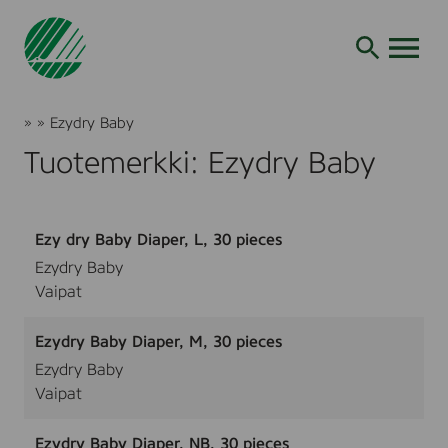
Siirry
hakuun
AVAA VALI
Joutsenmerkki
»
»
Ezydry Baby
Tuotteet
Tuotemerkki: Ezydry Baby
ja
palvelut
Ezy dry Baby Diaper, L, 30 pieces
Ezydry Baby
Vaipat
Ezydry Baby Diaper, M, 30 pieces
Ezydry Baby
Vaipat
Ezydry Baby Diaper, NB, 30 pieces