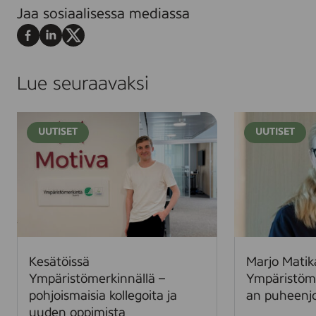
Jaa sosiaalisessa mediassa
Jaa
Jaa
Jaa
Facebookissa
LinkedInissä
X:ssä
Lue seuraavaksi
K
M
UUTISET
UUTISET
e
a
s
r
ä
j
t
o
ö
M
i
a
s
t
s
i
Kesätöissä
Marjo Matik
ä
k
Ympäristömerkinnällä –
Ympäristöm
Y
a
pohjoismaisia kollegoita ja
an puheenjo
m
i
uuden oppimista