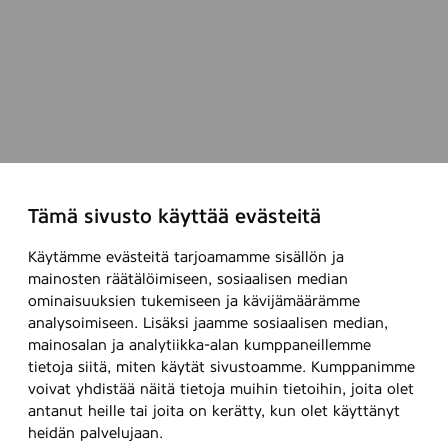
g
n
o
n
i
a
t
n
a
p
j
u
a
h
u
e
u
e
Tämä sivusto käyttää evästeitä
d
n
e
j
Käytämme evästeitä tarjoamamme sisällön ja
n
o
mainosten räätälöimiseen, sosiaalisen median
o
h
ominaisuuksien tukemiseen ja kävijämäärämme
p
t
analysoimiseen. Lisäksi jaamme sosiaalisen median,
p
a
mainosalan ja analytiikka-alan kumppaneillemme
i
j
tietoja siitä, miten käytät sivustoamme. Kumppanimme
m
a
voivat yhdistää näitä tietoja muihin tietoihin, joita olet
i
k
antanut heille tai joita on kerätty, kun olet käyttänyt
s
s
heidän palvelujaan.