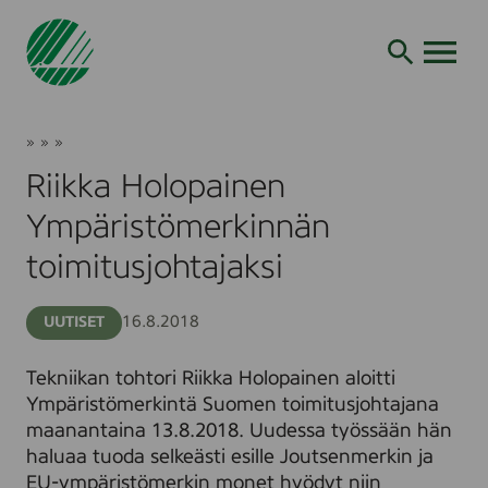
Siirry
hakuun
AVAA VALI
Riikka
Joutsenmerkki
»
»
»
Holopainen
Ajankohtaista
Uutiset
Ympäristömerkinnän
Riikka Holopainen
toimitusjohtajaksi
Ympäristömerkinnän
toimitusjohtajaksi
16.8.2018
UUTISET
Tekniikan tohtori Riikka Holopainen aloitti
Ympäristömerkintä Suomen toimitusjohtajana
maanantaina 13.8.2018. Uudessa työssään hän
haluaa tuoda selkeästi esille Joutsenmerkin ja
EU-ympäristömerkin monet hyödyt niin