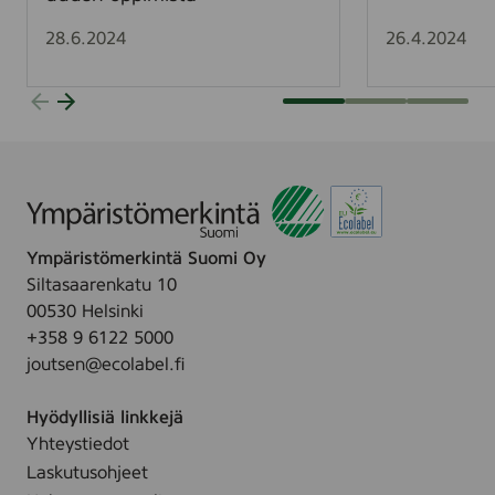
p
n
ä
e
28.6.2024
26.4.2024
r
n
i
-
s
K
t
a
ö
l
m
l
e
s
r
t
Ympäristömerkintä Suomi Oy
k
r
Siltasaarenkatu 10
i
ö
00530 Helsinki
n
m
+358 9 6122 5000
n
Y
joutsen@ecolabel.fi
ä
m
l
p
Hyödyllisiä linkkejä
l
ä
Yhteystiedot
ä
r
Laskutusohjeet
–
i