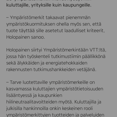
kuluttajille, yrityksille kuin kaupungeille.
– Ympäristömerkit takaavat pienemmän
ympäristökuormituksen ohella myös sen, että
tuote täyttää sille asetetut laadulliset kriteerit,
Holopainen sanoo.
Holopainen siirtyi Ympäristömerkintään VTT:ltä,
jossa hän työskenteli tutkimustiimin päällikkönä
sekä älykkäiden ja energiatehokkaiden
rakennusten tutkimushankkeiden vetäjänä.
– Tarve luotettaville ympäristömerkeille on
kasvamassa kuluttajien ympäristötietoisuuden
lisääntyessä ja kaupunkien
hiilineutraalitavoitteiden myötä. Kuluttajilla ja
julkisilla hankinnoilla onkin keskeinen rooli
ympäristömerkittyjen tuotteiden ja palveluiden