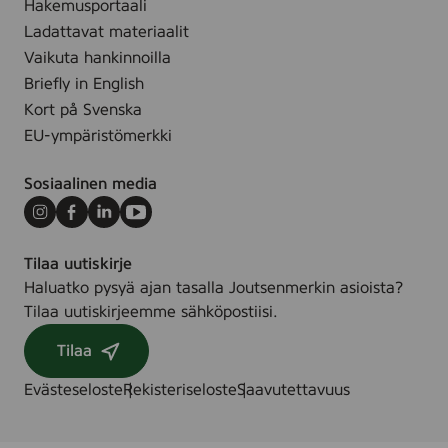
Hakemusportaali
p
s
Ladattavat materiaalit
o
t
Vaikuta hankinnoilla
h
ö
Briefly in English
j
m
Kort på Svenska
o
e
EU-ympäristömerkki
i
r
s
k
Sosiaalinen media
m
i
a
n
Instagram
Facebook
LinkedIn
Youtube
i
t
s
ä
Tilaa uutiskirje
i
l
Haluatko pysyä ajan tasalla Joutsenmerkin asioista?
a
a
Tilaa uutiskirjeemme sähköpostiisi.
k
u
Tilaa
o
t
l
a
Evästeseloste
Rekisteriseloste
Saavutettavuus
l
k
e
u