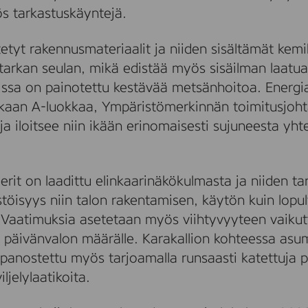
s tarkastuskäyntejä.
tetyt rakennusmateriaalit ja niiden sisältämät kem
tarkan seulan, mikä edistää myös sisäilman laatua
ssa on painotettu kestävää metsänhoitoa. Energi
kaan A-luokkaa, Ympäristömerkinnän toimitusjoh
ja iloitsee niin ikään erinomaisesti sujuneesta yht
erit on laadittu elinkaarinäkökulmasta ja niiden ta
öisyys niin talon rakentamisen, käytön kuin lopul
 Vaatimuksia asetetaan myös viihtyvyyteen vaikuttav
ja päivänvalon määrälle. Karakallion kohteessa asu
panostettu myös tarjoamalla runsaasti katettuja 
ljelylaatikoita.