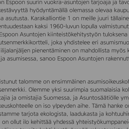
n Espoon suurin vuokra-asuntojen tarjoaja ja ta
kestävyyttä hyödyntämällä olemassa olevaa kaupu
a asutusta. Karakalliontie 1 on meille juuri tällaine
o entuudestaan kaksi 1960-luvun lopulla valmistunut
Espoon Asuntojen kiinteistökehitystyön tuloksena 
tsenmerkkikortteli, joka yhdistelee eri asumismuo
 hiilijalanjäljen pienentäminen on mahdollista myös
ja asumisessa, sanoo Espoon Asuntojen rakennut
mistunut talomme on ensimmäinen asumisoikeusko
enmerkki. Olemme yksi suurimpia suomalaisia ko
ajia ja omistajia Suomessa, ja Asuntosäätiölle y
euskohteelle on iso ylpeyden aihe. Tämä hanke 
stamme tarjota ekologista, laadukasta ja kohtuuhi
ia on ollut ilo kehittää yhdessä yhteistyökumppane