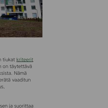
n tiukat
kriteerit
n on täytettävä
uksista. Nämä
kerätä vaaditun
us,
en ja suorittaa