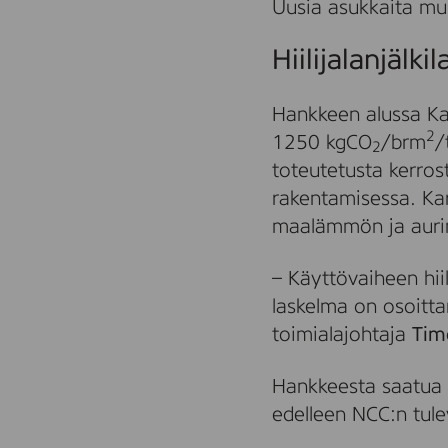
Uusia asukkaita muu
Hiilijalanjälk
Hankkeen alussa Kara
2
1250 kgCO
/brm
/
2
toteutetusta kerrost
rakentamisessa. Kara
maalämmön ja aurink
– Käyttövaiheen hii
laskelma on osoitta
toimialajohtaja
Tim
Hankkeesta saatua 
edelleen NCC:n tulev