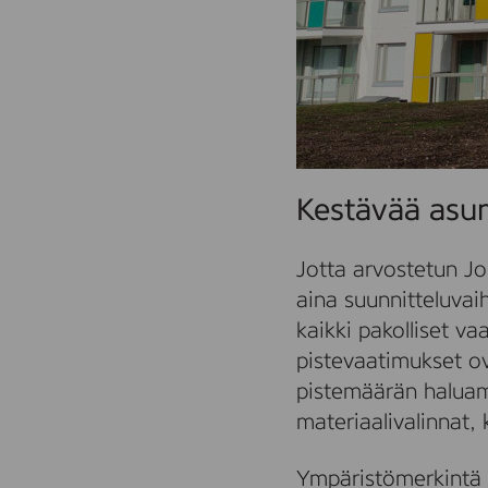
Kestävää asum
Jotta arvostetun Jo
aina suunnitteluva
kaikki pakolliset va
pistevaatimukset ov
pistemäärän haluama
materiaalivalinnat, 
Ympäristömerkintä 