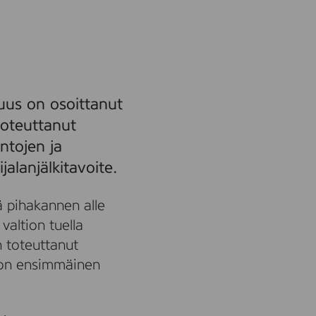
uus on osoittanut
toteuttanut
ntojen ja
alanjälkitavoite.
ä pihakannen alle
valtion tuella
 toteuttanut
e on ensimmäinen