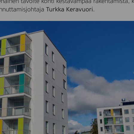
htenäinen tavoite kohti kestävämpää rakentamista, 
nnuttamisjohtaja
Turkka Keravuori
.