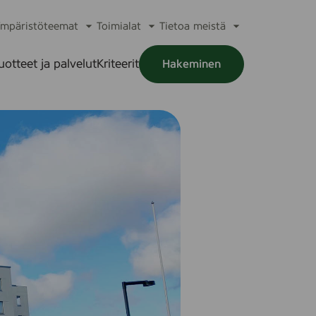
mpäristöteemat
Toimialat
Tietoa meistä
a
Avaa
Avaa
Avaa
alikko
alavalikko
alavalikko
alavalikko
uotteet ja palvelut
Kriteerit
Hakeminen
a
alikko