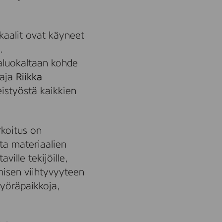
ikaalit ovat käyneet
.
aluokaltaan kohde
taja
Riikka
eistyöstä kaikkien
rkoitus on
ta materiaalien
ille tekijöille,
misen viihtyvyyteen
pyöräpaikkoja,