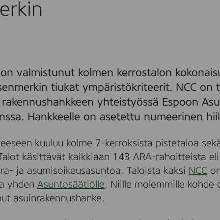
erkin
oon valmistunut kolmen kerrostalon kokonais
enmerkin tiukat ympäristökriteerit. NCC on 
:n rakennushankkeen yhteistyössä Espoon Asu
ssa. Hankkeelle on asetettu numeerinen hiilij
teeseen kuuluu kolme 7-kerroksista pistetaloa sek
Talot käsittävät kaikkiaan 143 ARA-rahoitteista eli 
ra- ja asumisoikeusasuntoa. Taloista kaksi
NCC
on
a yhden
Asuntosäätiölle
. Niille molemmille kohd
ut asuinrakennushanke.