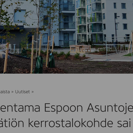
NCC:n
aista
»
Uutiset
»
rakentama
Espoon
kentama Espoon Asuntoje
Asuntojen
ja
Asuntosäätiön
tiön kerrostalokohde sai
kerrostalokohde
sai
Joutsenmerkin