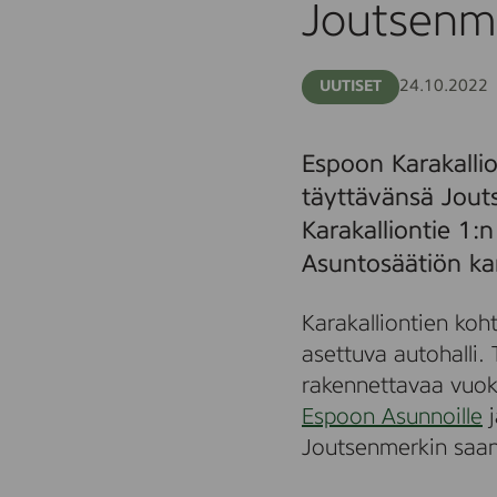
Joutsenm
24.10.2022
UUTISET
Espoon Karakalli
täyttävänsä Jouts
Karakalliontie 1
Asuntosäätiön kan
Karakalliontien koh
asettuva autohalli. 
rakennettavaa vuok
Espoon Asunnoille
j
Joutsenmerkin saan