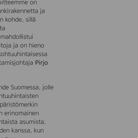
voitteemme on
nkirakennetta ja
n kohde, sillä
ta
mahdollistui
toja ja on hieno
 kohtuuhintaisessa
tamisjohtaja
Pirjo
hde Suomessa, jolle
htuuhintaisten
mpäristömerkin
on erinomainen
ntaista asumista.
iden kanssa, kun