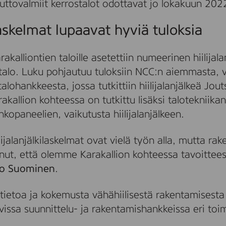
ttovalmiit kerrostalot odottavat jo lokakuun 202
ilaskelmat lupaavat hyviä tuloksia
kalliontien taloille asetettiin numeerinen hiilijalan
talo. Luku pohjautuu tuloksiin NCC:n aiemmasta,
alohankkeesta, jossa tutkittiin hiilijalanjälkeä Jou
kallion kohteessa on tutkittu lisäksi talotekniika
opaneelien, vaikutusta hiilijalanjälkeen.
lijalanjälkilaskelmat ovat vielä työn alla, mutta r
nut, että olemme Karakallion kohteessa tavoittee
o Suominen
.
tietoa ja kokemusta vähähiilisestä rakentamisest
issa suunnittelu- ja rakentamishankkeissa eri toimi