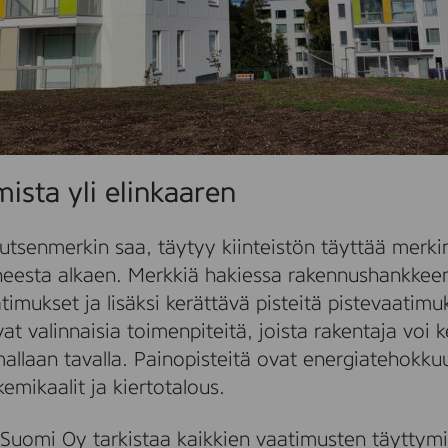
ista yli elinkaaren
utsenmerkin saa, täytyy kiinteistön täyttää merki
iheesta alkaen. Merkkiä hakiessa rakennushankkee
atimukset ja lisäksi kerättävä pisteitä pistevaatim
at valinnaisia toimenpiteitä, joista rakentaja voi 
llaan tavalla. Painopisteitä ovat energiatehokku
kemikaalit ja kiertotalous.
Suomi Oy tarkistaa kaikkien vaatimusten täyttymis