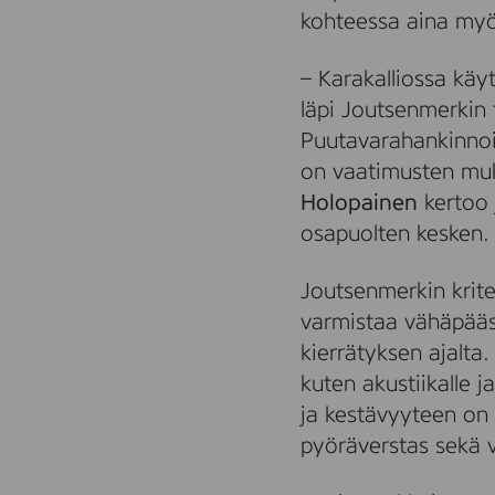
kohteessa aina myö
– Karakalliossa käy
läpi Joutsenmerkin 
Puutavarahankinnoi
on vaatimusten mu
Holopainen
kertoo 
osapuolten kesken.
Joutsenmerkin krite
varmistaa vähäpääst
kierrätyksen ajalta.
kuten akustiikalle 
ja kestävyyteen on 
pyöräverstas sekä vi