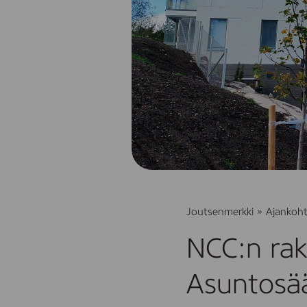
Joutsenmerkki
»
Ajankoht
NCC:n ra
Asuntosää