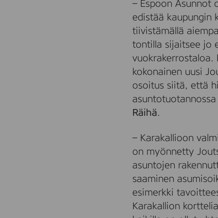
– Espoon Asunnot o
edistää kaupungin 
tiivistämällä aiempa
tontilla sijaitsee j
vuokrakerrostaloa. 
kokonainen uusi Jou
osoitus siitä, että
asuntotuotannossa 
Räihä
.
– Karakallioon val
on myönnetty Jouts
asuntojen rakennutt
saaminen asumisoik
esimerkki tavoittee
Karakallion korttel