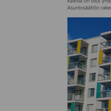
kaikilla on ollut y
Asuntosäätiön rake