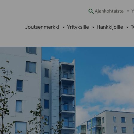
Ajankohtaista
Y
Ava
alav
Joutsenmerkki
Yrityksille
Hankkijoille
T
Avaa
Avaa
Ava
alavalikko
alavalikko
alav