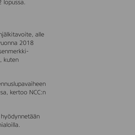
2 lopussa.
jälkitavoite, alle
 vuonna 2018
tsenmerkki-
n, kuten
akennuslupavaiheen
ssa, kertoo NCC:n
a hyödynnetään
aloilla.