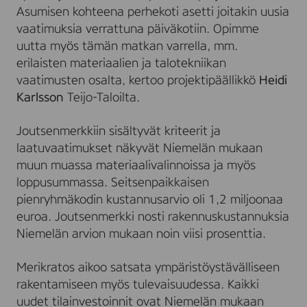
Asumisen kohteena perhekoti asetti joitakin uusia
vaatimuksia verrattuna päiväkotiin. Opimme
uutta myös tämän matkan varrella, mm.
erilaisten materiaalien ja talotekniikan
vaatimusten osalta, kertoo projektipäällikkö
Heidi
Karlsson
Teijo-Taloilta.
Joutsenmerkkiin sisältyvät kriteerit ja
laatuvaatimukset näkyvät Niemelän mukaan
muun muassa materiaalivalinnoissa ja myös
loppusummassa. Seitsenpaikkaisen
pienryhmäkodin kustannusarvio oli 1,2 miljoonaa
euroa. Joutsenmerkki nosti rakennuskustannuksia
Niemelän arvion mukaan noin viisi prosenttia.
Merikratos aikoo satsata ympäristöystävälliseen
rakentamiseen myös tulevaisuudessa. Kaikki
uudet tilainvestoinnit ovat Niemelän mukaan