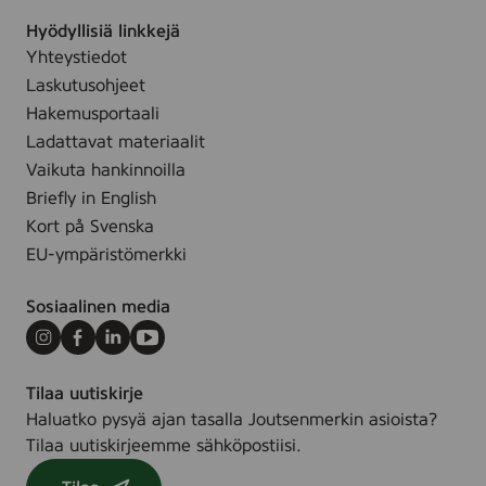
a
m
Hyödyllisiä linkkejä
i
e
Yhteystiedot
d
r
Laskutusohjeet
e
k
Hakemusportaali
n
k
Ladattavat materiaalit
e
i
Vaikuta hankinnoilla
n
t
Briefly in English
s
u
Kort på Svenska
i
k
EU-ympäristömerkki
m
e
m
e
Sosiaalinen media
ä
k
i
a
Instagram
Facebook
LinkedIn
Youtube
n
u
e
p
Tilaa uutiskirje
n
u
Haluatko pysyä ajan tasalla Joutsenmerkin asioista?
J
n
Tilaa uutiskirjeemme sähköpostiisi.
o
g