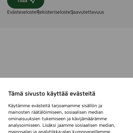
Tilaa
u
i
t
n
Evästeseloste
Rekisteriseloste
Saavutettavuus
s
t
e
a
n
v
m
o
e
i
r
t
k
t
i
e
t
i
t
t
y
a
Tämä sivusto käyttää evästeitä
f
k
e
e
Käytämme evästeitä tarjoamamme sisällön ja
s
s
mainosten räätälöimiseen, sosiaalisen median
t
t
ominaisuuksien tukemiseen ja kävijämäärämme
i
ä
analysoimiseen. Lisäksi jaamme sosiaalisen median,
v
v
mainosalan ja analytiikka-alan kumppaneillemme