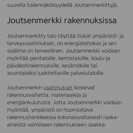
suurella todennäköisyydellä Joutsenmerkittyjä.
Joutsenmerkki rakennuksissa
Joutsenmerkitty talo täyttää tiukat ympäristö- ja
terveysvaatimukset, on energiatehokas ja sen
sisäilma on terveellinen. Joutsenmerkki voidaan
myöntää pientaloille, kerrostaloille, koulu-ja
päiväkotirakennuksille, kesämökille tai
asuintaloiksi luokiteltaville palvelutaloille.
Joutsenmerkin
vaatimukset
koskevat
rakennusvaihetta, materiaaleja ja
energiankulutusta. Jotta Joutsenmerkki voidaan
myöntää, ympäristö on huomioitava
rakennushankkeessa kokonaisvaltaisesti raaka-
aineista valmiiseen rakennukseen saakka.