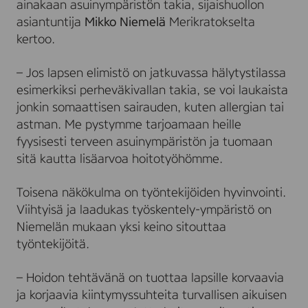
ainakaan asuinympäristön takia, sijaishuollon
asiantuntija
Mikko Niemelä
Merikratokselta
kertoo.
– Jos lapsen elimistö on jatkuvassa hälytystilassa
esimerkiksi perheväkivallan takia, se voi laukaista
jonkin somaattisen sairauden, kuten allergian tai
astman. Me pystymme tarjoamaan heille
fyysisesti terveen asuinympäristön ja tuomaan
sitä kautta lisäarvoa hoitotyöhömme.
Toisena näkökulma on työntekijöiden hyvinvointi.
Viihtyisä ja laadukas työskentely-ympäristö on
Niemelän mukaan yksi keino sitouttaa
työntekijöitä.
– Hoidon tehtävänä on tuottaa lapsille korvaavia
ja korjaavia kiintymyssuhteita turvallisen aikuisen