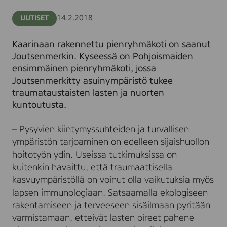
14.2.2018
UUTISET
Kaarinaan rakennettu pienryhmäkoti on saanut
Joutsenmerkin. Kyseessä on Pohjoismaiden
ensimmäinen pienryhmäkoti, jossa
Joutsenmerkitty asuinympäristö tukee
traumataustaisten lasten ja nuorten
kuntoutusta.
– Pysyvien kiintymyssuhteiden ja turvallisen
ympäristön tarjoaminen on edelleen sijaishuollon
hoitotyön ydin. Useissa tutkimuksissa on
kuitenkin havaittu, että traumaattisella
kasvuympäristöllä on voinut olla vaikutuksia myös
lapsen immunologiaan. Satsaamalla ekologiseen
rakentamiseen ja terveeseen sisäilmaan pyritään
varmistamaan, etteivät lasten oireet pahene