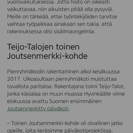
vuorovaikutuksessa. Jotta hoito on oikeasti
vaikuttavaa, niin aikuisten pitää olla pysyviä.
Meille on tärkeää, ettei työntekijöiden tarvitse
vaihtaa työpaikkaa ainakaan sen takia, että
rakennuksessa olisi sisäilmaongelmia.
Teijo-Talojen toinen
Joutsenmerkki-kohde
Pienryhmäkodin rakentaminen alkoi kesäkuussa
2017. Ulkoasultaan pienryhmäkoti muistuttaa
tavallista paritaloa. Rakentajana toimi Teijo-Talot,
jonka käsialaa on muun muassa Hyvinkäälle viime
elokuussa avattu Suomen ensimmäinen
Joutsenmerkitty päiväkoti
.
– Toinen Joutsenmerkki-kohde oli oivallinen jatko
opeille, joita keräsimme päiväkotiprojektissa.