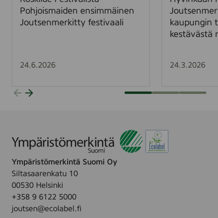
e
P
Pohjoismaiden ensimmäinen
Joutsenmer
s
a
Joutsenmerkitty festivaali
kaupungin t
t
a
kestävästä 
i
v
v
o
a
l
24.6.2026
24.3.2026
l
a
i
t
s
a
t
l
a
o
P
n
o
J
h
o
Ympäristömerkintä Suomi Oy
j
u
Siltasaarenkatu 10
o
t
00530 Helsinki
i
s
+358 9 6122 5000
s
e
joutsen@ecolabel.fi
m
n