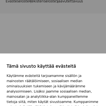
s
Evästeseloste
Rekisteriseloste
Saavutettavuus
ö
e
k
i
a
l
l
l
u
a
k
s
i
Tämä sivusto käyttää evästeitä
Käytämme evästeitä tarjoamamme sisällön ja
mainosten räätälöimiseen, sosiaalisen median
ominaisuuksien tukemiseen ja kävijämäärämme
analysoimiseen. Lisäksi jaamme sosiaalisen median,
mainosalan ja analytiikka-alan kumppaneillemme
tietoja siitä, miten käytät sivustoamme. Kumppanimme