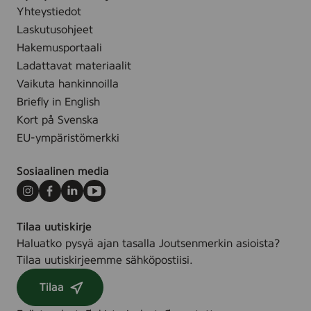
k
i
Yhteystiedot
i
t
Laskutusohjeet
s
y
Hakemusportaali
i
i
Ladattavat materiaalit
t
l
Vaikuta hankinnoilla
o
l
Briefly in English
u
ä
Kort på Svenska
m
d
EU-ympäristömerkki
u
i
s
a
Sosiaalinen media
y
l
h
y
Instagram
Facebook
LinkedIn
Youtube
d
y
e
Tilaa uutiskirje
s
k
Haluatko pysyä ajan tasalla Joutsenmerkin asioista?
i
s
Tilaa uutiskirjeemme sähköpostiisi.
p
i
u
Tilaa
t
s
y