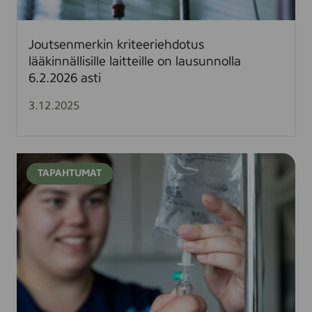
r
k
i
Joutsenmerkin kriteeriehdotus
n
lääkinnällisille laitteille on lausunnolla
k
6.2.2026 asti
r
i
3.12.2025
t
e
e
W
r
TAPAHTUMAT
e
i
b
e
i
h
n
d
a
o
a
t
r
u
i
s
: