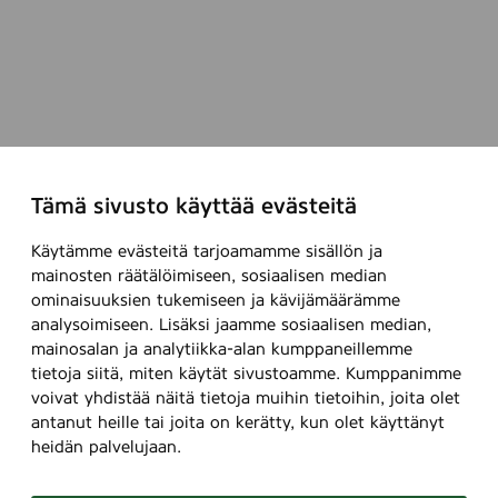
t
e
e
s
t
ä
t
i
Tämä sivusto käyttää evästeitä
n
k
Käytämme evästeitä tarjoamamme sisällön ja
i
mainosten räätälöimiseen, sosiaalisen median
ominaisuuksien tukemiseen ja kävijämäärämme
m
analysoimiseen. Lisäksi jaamme sosiaalisen median,
ä
mainosalan ja analytiikka-alan kumppaneillemme
t
tietoja siitä, miten käytät sivustoamme. Kumppanimme
t
voivat yhdistää näitä tietoja muihin tietoihin, joita olet
ä
antanut heille tai joita on kerätty, kun olet käyttänyt
heidän palvelujaan.