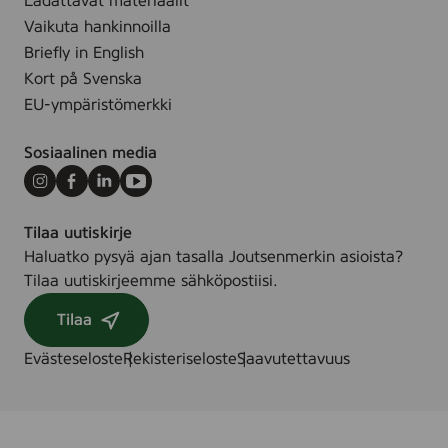
e
Ladattavat materiaalit
y
k
n
Vaikuta hankinnoilla
ö
r
v
Briefly in English
s
i
a
Kort på Svenska
y
t
l
v
EU-ympäristömerkki
e
o
e
e
k
n
Sosiaalinen media
r
e
e
e
Instagram
Facebook
LinkedIn
Youtube
i
e
j
l
ä
Tilaa uutiskirje
a
Haluatko pysyä ajan tasalla Joutsenmerkin asioista?
s
Tilaa uutiskirjeemme sähköpostiisi.
s
a
Tilaa
,
Evästeseloste
Rekisteriseloste
Saavutettavuus
v
i
i
h