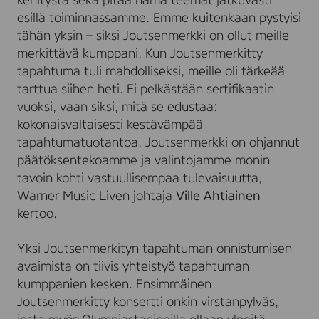
kehitystä sekä pitää nämä teemat jatkuvasti
esillä toiminnassamme. Emme kuitenkaan pystyisi
tähän yksin – siksi Joutsenmerkki on ollut meille
merkittävä kumppani. Kun Joutsenmerkitty
tapahtuma tuli mahdolliseksi, meille oli tärkeää
tarttua siihen heti. Ei pelkästään sertifikaatin
vuoksi, vaan siksi, mitä se edustaa:
kokonaisvaltaisesti kestävämpää
tapahtumatuotantoa. Joutsenmerkki on ohjannut
päätöksentekoamme ja valintojamme monin
tavoin kohti vastuullisempaa tulevaisuutta,
Warner Music Liven johtaja
Ville Ahtiainen
kertoo.
Yksi Joutsenmerkityn tapahtuman onnistumisen
avaimista on tiivis yhteistyö tapahtuman
kumppanien kesken. Ensimmäinen
Joutsenmerkitty konsertti onkin virstanpylväs,