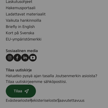
Laskutusohjeet
e
k
Hakemusportaali
n
k
Ladattavat materiaalit
e
i
Vaikuta hankinnoilla
n
t
Briefly in English
s
u
Kort på Svenska
i
k
EU-ympäristömerkki
m
e
m
e
Sosiaalinen media
ä
k
i
a
Instagram
Facebook
LinkedIn
Youtube
n
u
e
p
Tilaa uutiskirje
n
u
Haluatko pysyä ajan tasalla Joutsenmerkin asioista?
J
n
Tilaa uutiskirjeemme sähköpostiisi.
o
g
Tilaa
u
i
t
n
Evästeseloste
Rekisteriseloste
Saavutettavuus
s
t