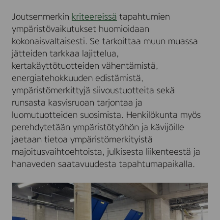
Joutsenmerkin
kriteereissä
tapahtumien
ympäristövaikutukset huomioidaan
kokonaisvaltaisesti. Se tarkoittaa muun muassa
jätteiden tarkkaa lajittelua,
kertakäyttötuotteiden vähentämistä,
energiatehokkuuden edistämistä,
ympäristömerkittyjä siivoustuotteita sekä
runsasta kasvisruoan tarjontaa ja
luomutuotteiden suosimista. Henkilökunta myös
perehdytetään ympäristötyöhön ja kävijöille
jaetaan tietoa ympäristömerkityistä
majoitusvaihtoehtoista, julkisesta liikenteestä ja
hanaveden saatavuudesta tapahtumapaikalla.