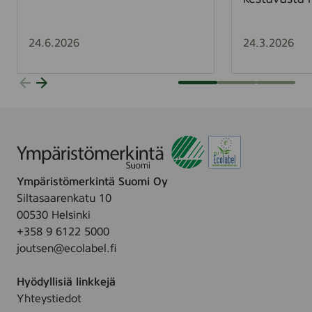
i
v
v
o
a
l
24.6.2026
24.3.2026
l
a
i
t
s
a
t
l
a
o
P
n
o
J
h
o
Ympäristömerkintä Suomi Oy
j
u
Siltasaarenkatu 10
o
t
00530 Helsinki
i
s
+358 9 6122 5000
s
e
joutsen@ecolabel.fi
m
n
a
m
Hyödyllisiä linkkejä
i
e
Yhteystiedot
d
r