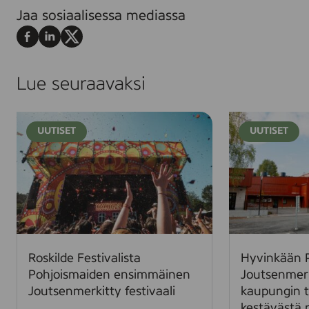
Jaa sosiaalisessa mediassa
Jaa
Jaa
Jaa
Facebookissa
LinkedInissä
X:ssä
Lue seuraavaksi
R
H
UUTISET
UUTISET
o
y
s
v
k
i
i
n
l
k
d
ä
e
ä
F
n
Roskilde Festivalista
Hyvinkään 
e
P
Pohjoismaiden ensimmäinen
Joutsenmer
s
a
Joutsenmerkitty festivaali
kaupungin t
t
a
kestävästä 