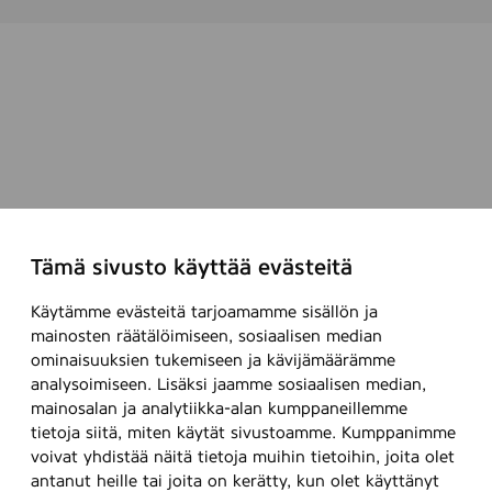
e
a
n
v
m
o
e
i
r
t
k
t
i
e
t
i
t
t
y
a
Tämä sivusto käyttää evästeitä
f
k
e
e
Käytämme evästeitä tarjoamamme sisällön ja
s
s
mainosten räätälöimiseen, sosiaalisen median
t
t
ominaisuuksien tukemiseen ja kävijämäärämme
i
ä
analysoimiseen. Lisäksi jaamme sosiaalisen median,
v
v
mainosalan ja analytiikka-alan kumppaneillemme
a
ä
tietoja siitä, miten käytät sivustoamme. Kumppanimme
a
s
voivat yhdistää näitä tietoja muihin tietoihin, joita olet
l
t
antanut heille tai joita on kerätty, kun olet käyttänyt