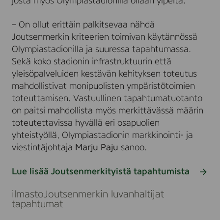
josta myös Olympiastadionilla ollaan ylpeitä.
– On ollut erittäin palkitsevaa nähdä
Joutsenmerkin kriteerien toimivan käytännössä
Olympiastadionilla ja suuressa tapahtumassa.
Sekä koko stadionin infrastruktuurin että
yleisöpalveluiden kestävän kehityksen toteutus
mahdollistivat monipuolisten ympäristötoimien
toteuttamisen. Vastuullinen tapahtumatuotanto
on paitsi mahdollista myös merkittävässä määrin
toteutettavissa hyvällä eri osapuolien
yhteistyöllä, Olympiastadionin markkinointi- ja
viestintäjohtaja
Marju Paju
sanoo.
Lue lisää Joutsenmerkityistä tapahtumista
Siirry
julkaisuun
ilmasto
Joutsenmerkin luvanhaltijat
tapahtumat