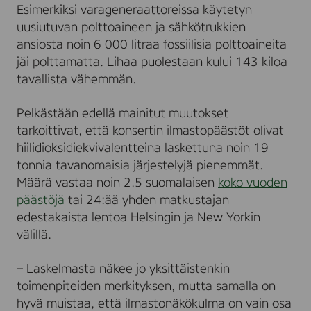
Esimerkiksi varageneraattoreissa käytetyn
uusiutuvan polttoaineen ja sähkötrukkien
ansiosta noin 6 000 litraa fossiilisia polttoaineita
jäi polttamatta. Lihaa puolestaan kului 143 kiloa
tavallista vähemmän.
Pelkästään edellä mainitut muutokset
tarkoittivat, että konsertin ilmastopäästöt olivat
hiilidioksidiekvivalentteina laskettuna noin 19
tonnia tavanomaisia järjestelyjä pienemmät.
Määrä vastaa noin 2,5 suomalaisen
koko vuoden
päästöjä
tai 24:ää yhden matkustajan
edestakaista lentoa Helsingin ja New Yorkin
välillä.
– Laskelmasta näkee jo yksittäistenkin
toimenpiteiden merkityksen, mutta samalla on
hyvä muistaa, että ilmastonäkökulma on vain osa