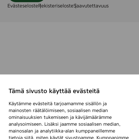
m
Evästeseloste
Rekisteriseloste
Saavutettavuus
a
i
s
s
a
Tämä sivusto käyttää evästeitä
Käytämme evästeitä tarjoamamme sisällön ja
mainosten räätälöimiseen, sosiaalisen median
ominaisuuksien tukemiseen ja kävijämäärämme
analysoimiseen. Lisäksi jaamme sosiaalisen median,
mainosalan ja analytiikka-alan kumppaneillemme
tietoja siitä, miten käytät sivustoamme. Kumppanimme