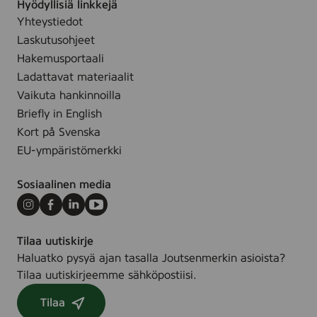
a
Hyödyllisiä linkkejä
n
t
Yhteystiedot
s
J
Laskutusohjeet
i
o
Hakemusportaali
m
u
Ladattavat materiaalit
m
t
Vaikuta hankinnoilla
ä
s
Briefly in English
i
e
Kort på Svenska
s
n
EU-ympäristömerkki
e
m
n
e
Sosiaalinen media
ä
r
P
k
Instagram
Facebook
LinkedIn
Youtube
o
i
h
Tilaa uutiskirje
n
j
Haluatko pysyä ajan tasalla Joutsenmerkin asioista?
o
Tilaa uutiskirjeemme sähköpostiisi.
i
Tilaa
s