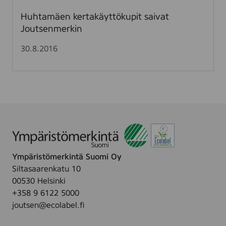
l
r
Huhtamäen kertakäyttökupit saivat
l
t
Joutsenmerkin
e
a
e
k
30.8.2016
n
ä
J
y
o
t
u
t
t
ö
s
k
e
u
n
p
m
i
Ympäristömerkintä Suomi Oy
e
t
Siltasaarenkatu 10
r
s
00530 Helsinki
k
a
+358 9 6122 5000
i
i
joutsen@ecolabel.fi
n
v
e