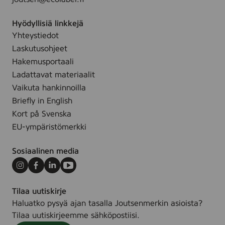
Hyödyllisiä linkkejä
Yhteystiedot
Laskutusohjeet
Hakemusportaali
Ladattavat materiaalit
Vaikuta hankinnoilla
Briefly in English
Kort på Svenska
EU-ympäristömerkki
Sosiaalinen media
Instagram
Facebook
LinkedIn
Youtube
Tilaa uutiskirje
Haluatko pysyä ajan tasalla Joutsenmerkin asioista?
Tilaa uutiskirjeemme sähköpostiisi.