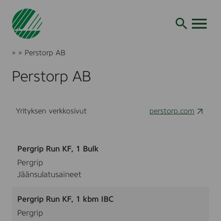
Siirry
hakuun
AVAA VALI
Joutsenmerkki
»
»
Perstorp AB
Tuotteet
ja
Perstorp AB
palvelut
Yrityksen verkkosivut
perstorp.com
Pergrip Run KF, 1 Bulk
Pergrip
Jäänsulatusaineet
Pergrip Run KF, 1 kbm IBC
Pergrip