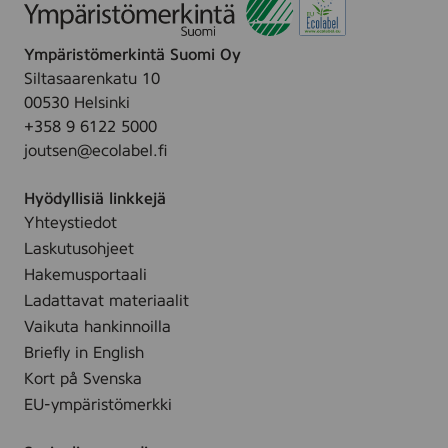
Ympäristömerkintä Suomi Oy
Siltasaarenkatu 10
00530 Helsinki
+358 9 6122 5000
joutsen@ecolabel.fi
Hyödyllisiä linkkejä
Yhteystiedot
Laskutusohjeet
Hakemusportaali
Ladattavat materiaalit
Vaikuta hankinnoilla
Briefly in English
Kort på Svenska
EU-ympäristömerkki