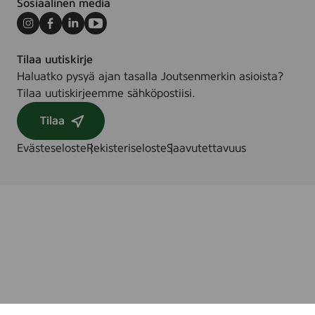
Sosiaalinen media
Instagram
Facebook
LinkedIn
Youtube
Tilaa uutiskirje
Haluatko pysyä ajan tasalla Joutsenmerkin asioista?
Tilaa uutiskirjeemme sähköpostiisi.
Tilaa
Evästeseloste
Rekisteriseloste
Saavutettavuus