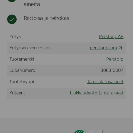
aineita
t
i
a
k
k
Riittoisa ja tehokas
a
Yritys
Perstorp AB
Yrityksen verkkosivut
perstorp.com
Tuotemerkki
Perstorp
Lupanumero
3063 0007
Tuotetyyppi
Jäänsulatusaineet
Kriteerit
Liukkaudentorjunta-aineet