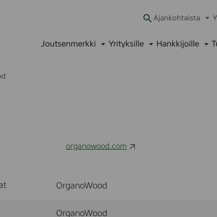
Ajankohtaista
Y
Ava
alav
Joutsenmerkki
Yrityksille
Hankkijoille
T
Avaa
Avaa
Ava
alavalikko
alavalikko
alav
od
organowood.com
at
OrganoWood
OrganoWood