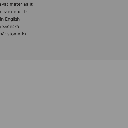
avat materiaalit
a hankinnoilla
 in English
å Svenska
äristömerkki