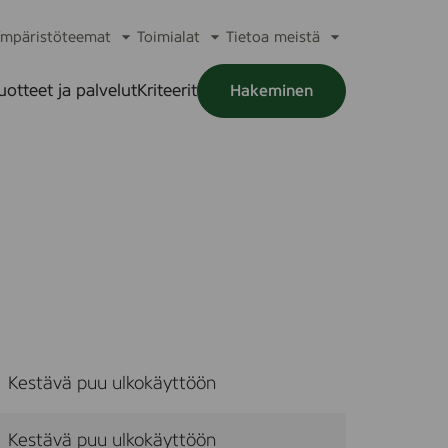
mpäristöteemat
Toimialat
Tietoa meistä
a
Avaa
Avaa
Avaa
alikko
alavalikko
alavalikko
alavalikko
uotteet ja palvelut
Kriteerit
Hakeminen
a
alikko
Kestävä puu ulkokäyttöön
Kestävä puu ulkokäyttöön