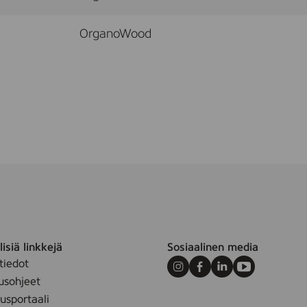
OrganoWood
isiä linkkejä
Sosiaalinen media
tiedot
Instagram
Facebook
LinkedIn
Youtube
usohjeet
sportaali