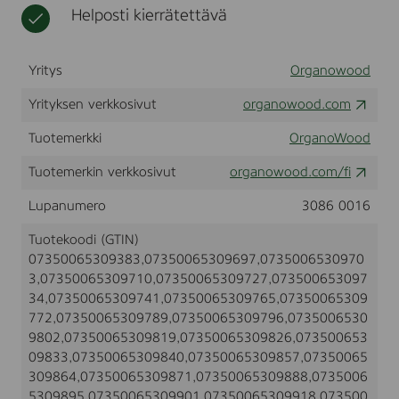
i
Helposti kierrätettävä
t
u
t
p
t
t
u
a
ö
u
v
ö
Yritys
Organowood
t
a
n
a
Yrityksen verkkosivut
organowood.com
r
v
a
a
Tuotemerkki
OrganoWood
r
a
Tuotemerkin verkkosivut
organowood.com/fi
Lupanumero
3086 0016
Tuotekoodi (GTIN)
07350065309383,07350065309697,0735006530970
3,07350065309710,07350065309727,073500653097
34,07350065309741,07350065309765,07350065309
772,07350065309789,07350065309796,0735006530
9802,07350065309819,07350065309826,073500653
09833,07350065309840,07350065309857,07350065
309864,07350065309871,07350065309888,0735006
5309895,07350065309901,07350065309918,073500