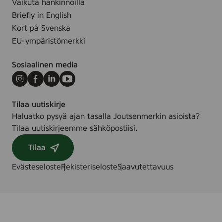
Vaikuta hankinnoilla
Briefly in English
Kort på Svenska
EU-ympäristömerkki
Sosiaalinen media
Instagram
Facebook
LinkedIn
Youtube
Tilaa uutiskirje
Haluatko pysyä ajan tasalla Joutsenmerkin asioista?
Tilaa uutiskirjeemme sähköpostiisi.
Tilaa
Evästeseloste
Rekisteriseloste
Saavutettavuus