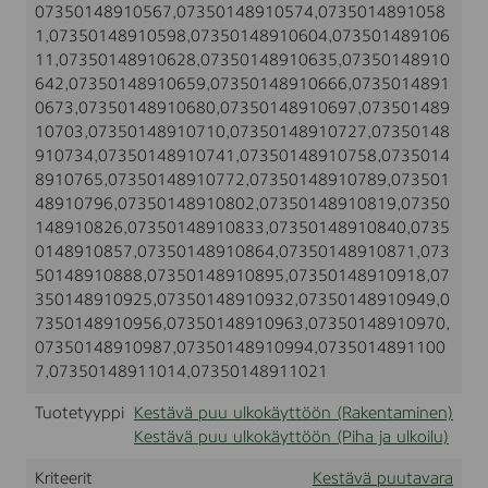
07350148910567,07350148910574,0735014891058
1,07350148910598,07350148910604,073501489106
11,07350148910628,07350148910635,07350148910
642,07350148910659,07350148910666,0735014891
0673,07350148910680,07350148910697,073501489
10703,07350148910710,07350148910727,07350148
910734,07350148910741,07350148910758,0735014
8910765,07350148910772,07350148910789,073501
48910796,07350148910802,07350148910819,07350
148910826,07350148910833,07350148910840,0735
0148910857,07350148910864,07350148910871,073
50148910888,07350148910895,07350148910918,07
350148910925,07350148910932,07350148910949,0
7350148910956,07350148910963,07350148910970,
07350148910987,07350148910994,0735014891100
7,07350148911014,07350148911021
Tuotetyyppi
Kestävä puu ulkokäyttöön (Rakentaminen)
Kestävä puu ulkokäyttöön (Piha ja ulkoilu)
Kriteerit
Kestävä puutavara