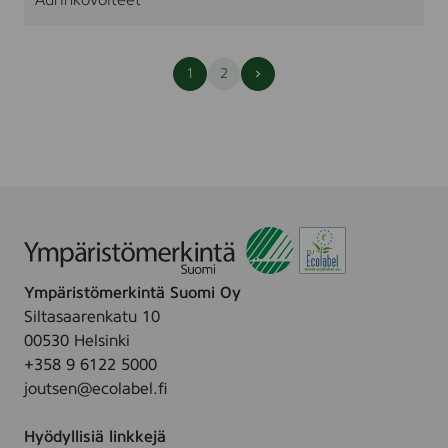
Aurinkovoiteet
Seuraava
1
2
sivu
Ympäristömerkintä Suomi Oy
Siltasaarenkatu 10
00530 Helsinki
+358 9 6122 5000
joutsen@ecolabel.fi
Hyödyllisiä linkkejä