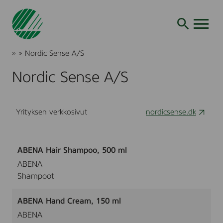
Siirry
hakuun
AVAA VALI
Joutsenmerkki
»
»
Nordic Sense A/S
Tuotteet
ja
Nordic Sense A/S
palvelut
Yrityksen verkkosivut
nordicsense.dk
ABENA Hair Shampoo, 500 ml
ABENA
Shampoot
ABENA Hand Cream, 150 ml
ABENA