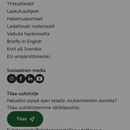
Yhteystiedot
Laskutusohjeet
Hakemusportaali
Ladattavat materiaalit
Vaikuta hankinnoilla
Briefly in English
Kort på Svenska
EU-ympäristömerkki
Sosiaalinen media
Instagram
Facebook
LinkedIn
Youtube
Tilaa uutiskirje
Haluatko pysyä ajan tasalla Joutsenmerkin asioista?
Tilaa uutiskirjeemme sähköpostiisi.
Tilaa