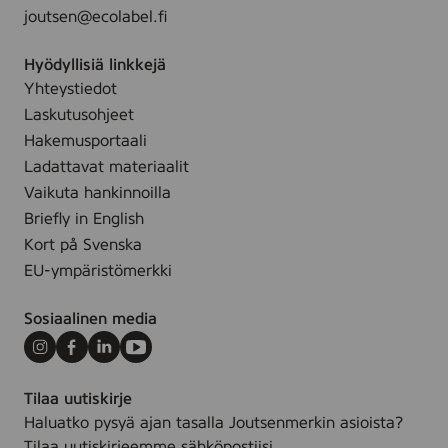
joutsen@ecolabel.fi
Hyödyllisiä linkkejä
Yhteystiedot
Laskutusohjeet
Hakemusportaali
Ladattavat materiaalit
Vaikuta hankinnoilla
Briefly in English
Kort på Svenska
EU-ympäristömerkki
Sosiaalinen media
Instagram
Facebook
LinkedIn
Youtube
Tilaa uutiskirje
Haluatko pysyä ajan tasalla Joutsenmerkin asioista?
Tilaa uutiskirjeemme sähköpostiisi.