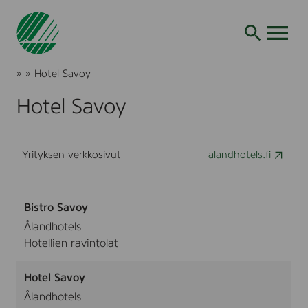
Siirry
hakuun
AVAA VALI
Joutsenmerkki
»
»
Hotel Savoy
Tuotteet
ja
Hotel Savoy
palvelut
Yrityksen verkkosivut
alandhotels.fi
Bistro Savoy
Ålandhotels
Hotellien ravintolat
Hotel Savoy
Ålandhotels