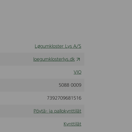
Løgumkloster Lys A/S
loegumklosterlys.dk
VIO
5088 0009
7392709681516
Pöytä- ja pallokynttilät
Kynttilät