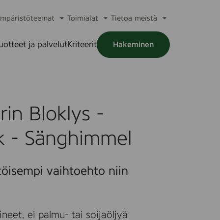
mpäristöteemat
Toimialat
Tietoa meistä
a
Avaa
Avaa
Avaa
alikko
alavalikko
alavalikko
alavalikko
uotteet ja palvelut
Kriteerit
Hakeminen
a
alikko
rin Bloklys -
yk - Sänghimmel
töisempi vaihtoehto niin
neet, ei palmu- tai soijaöljyä