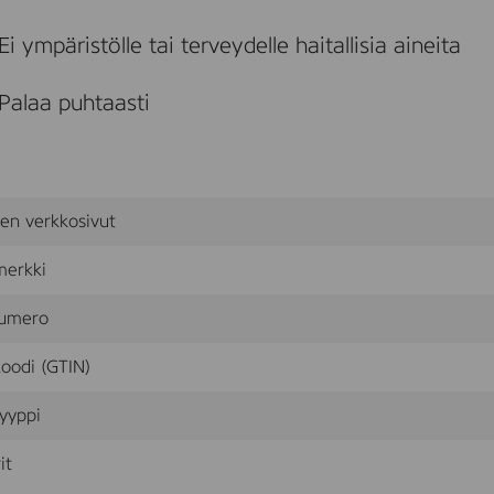
n
-
Ei ympäristölle tai terveydelle haitallisia aineita
S
t
e
Palaa puhtaasti
a
r
i
n
B
l
sen verkkosivut
o
k
l
merkki
y
s
umero
-
6
oodi (GTIN)
,
8
x
yyppi
1
5
it
c
m