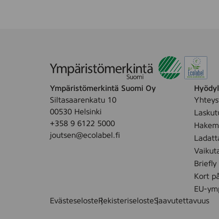
Ympäristömerkintä Suomi Oy
Hyödyll
Siltasaarenkatu 10
Yhteys
00530 Helsinki
Laskut
+358 9 6122 5000
Hakemu
joutsen@ecolabel.fi
Ladatt
Vaikut
Briefly
Kort p
EU-ymp
Evästeseloste
Rekisteriseloste
Saavutettavuus