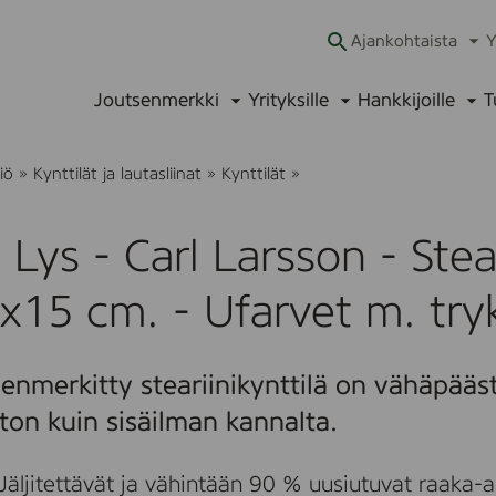
Ajankohtaista
Y
Ava
alav
Joutsenmerkki
Yrityksille
Hankkijoille
T
Avaa
Avaa
Ava
alavalikko
alavalikko
alav
V
iö
»
Kynttilät ja lautasliinat
»
Kynttilät
»
i
o
L
 Lys - Carl Larsson - Stea
y
s
-
x15 cm. - Ufarvet m. tr
C
a
r
l
enmerkitty steariinikynttilä on vähäpääs
L
a
ton kuin sisäilman kannalta.
r
s
s
Jäljitettävät ja vähintään 90 % uusiutuvat raaka-ai
o