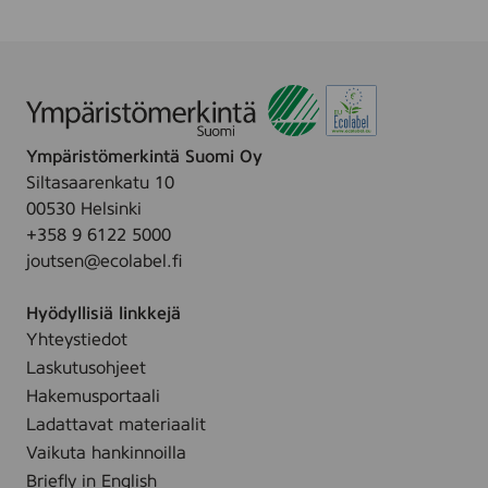
f
a
r
v
e
t
m
.
Ympäristömerkintä Suomi Oy
t
Siltasaarenkatu 10
r
00530 Helsinki
y
k
+358 9 6122 5000
-
joutsen@ecolabel.fi
K
a
p
Hyödyllisiä linkkejä
r
Yhteystiedot
i
Laskutusohjeet
f
o
Hakemusportaali
l
Ladattavat materiaalit
Vaikuta hankinnoilla
Briefly in English