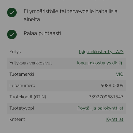
t
t
l
e
Ei ympäristölle tai terveydelle haitallisia
i
a
i
aineita
r
n
i
a
n
Palaa puhtaasti
t
B
l
o
Yritys
Løgumkloster Lys A/S
k
l
Yrityksen verkkosivut
loegumklosterlys.dk
y
s
-
Tuotemerkki
VIO
6
,
Lupanumero
5088 0009
8
x
Tuotekoodi (GTIN)
7392709681547
1
5
Tuotetyyppi
Pöytä- ja pallokynttilät
c
m
Kriteerit
Kynttilät
.
-
U