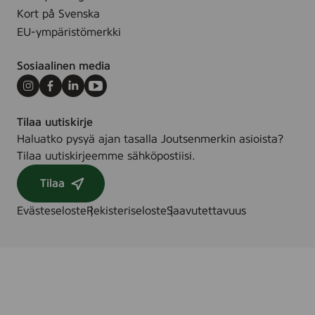
Kort på Svenska
EU-ympäristömerkki
Sosiaalinen media
Instagram
Facebook
LinkedIn
Youtube
Tilaa uutiskirje
Haluatko pysyä ajan tasalla Joutsenmerkin asioista?
Tilaa uutiskirjeemme sähköpostiisi.
Tilaa
Evästeseloste
Rekisteriseloste
Saavutettavuus