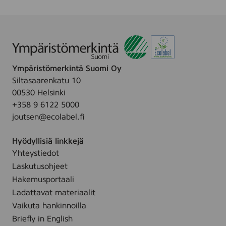
p
a
p
e
r
i
Ympäristömerkintä Suomi Oy
Siltasaarenkatu 10
00530 Helsinki
+358 9 6122 5000
joutsen@ecolabel.fi
Hyödyllisiä linkkejä
Yhteystiedot
Laskutusohjeet
Hakemusportaali
Ladattavat materiaalit
Vaikuta hankinnoilla
Briefly in English