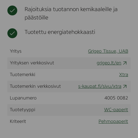
r
t
t
Rajoituksia tuotannon kemikaaleille ja
r
,
ä
päästöille
n
t
e
e
n
Tuotettu energiatehokkaasti
t
ä
t
l
y
i
,
Yritys
Grigeo Tissue, UAB
2
i
-
n
Yrityksen verkkosivut
grigeo.lt/en
k
a
e
t
Tuotemerkki
Xtra
r
r
Tuotemerkin verkkosivut
s-kaupat.fi/sivu/xtra
o
k
Lupanumero
4005 0082
s
i
Tuotetyyppi
WC-paperit
n
e
n
Kriteerit
Pehmopaperit
w
c
-