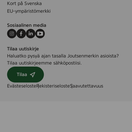
Kort på Svenska
EU-ympäristömerkki
Sosiaalinen media
Instagram
Facebook
LinkedIn
Youtube
Tilaa uutiskirje
Haluatko pysyä ajan tasalla Joutsenmerkin asioista?
Tilaa uutiskirjeemme sähköpostiisi.
Tilaa
Evästeseloste
Rekisteriseloste
Saavutettavuus