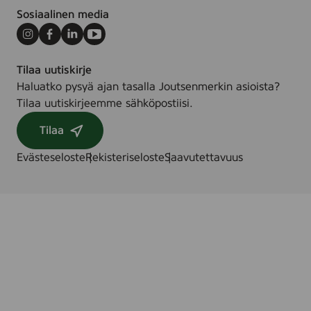
Sosiaalinen media
Instagram
Facebook
LinkedIn
Youtube
Tilaa uutiskirje
Haluatko pysyä ajan tasalla Joutsenmerkin asioista?
Tilaa uutiskirjeemme sähköpostiisi.
Tilaa
Evästeseloste
Rekisteriseloste
Saavutettavuus