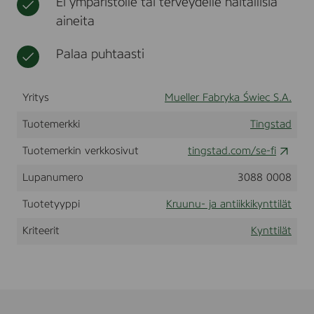
Ei ympäristölle tai terveydelle haitallisia
s
t
l
aineita
,
i
2
i
5
Palaa puhtaasti
n
0
a
x
t
2
Yritys
Mueller Fabryka Świec S.A.
2
m
Tuotemerkki
m
Tingstad
,
1
Tuotemerkin verkkosivut
tingstad.com/se-fi
2
0
Lupanumero
3088 0008
p
c
Tuotetyyppi
Kruunu- ja antiikkikynttilät
s
Kriteerit
Kynttilät