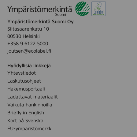
Ympäristömerkintä Suomi Oy
Siltasaarenkatu 10
00530 Helsinki
+358 9 6122 5000
joutsen@ecolabel.fi
Hyödyllisiä linkkejä
Yhteystiedot
Laskutusohjeet
Hakemusportaali
Ladattavat materiaalit
Vaikuta hankinnoilla
Briefly in English
Kort på Svenska
EU-ympäristömerkki