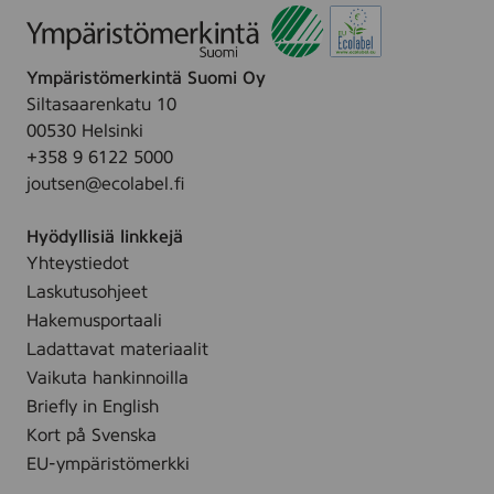
Ympäristömerkintä Suomi Oy
Siltasaarenkatu 10
00530 Helsinki
+358 9 6122 5000
joutsen@ecolabel.fi
Hyödyllisiä linkkejä
Yhteystiedot
Laskutusohjeet
Hakemusportaali
Ladattavat materiaalit
Vaikuta hankinnoilla
Briefly in English
Kort på Svenska
EU-ympäristömerkki