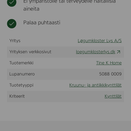
Ei ympäristölle tai terveydelle haitallisia
s
t
l
aineita
,
i
5
i
x
Palaa puhtaasti
n
2
a
5
t
c
Yritys
Løgumkloster Lys A/S
m
,
Yrityksen verkkosivut
c
loegumklosterlys.dk
o
l
Tuotemerkki
Tine K Home
o
r
Lupanumero
5088 0009
e
d
Tuotetyyppi
Kruunu- ja antiikkikynttilät
Kriteerit
Kynttilät