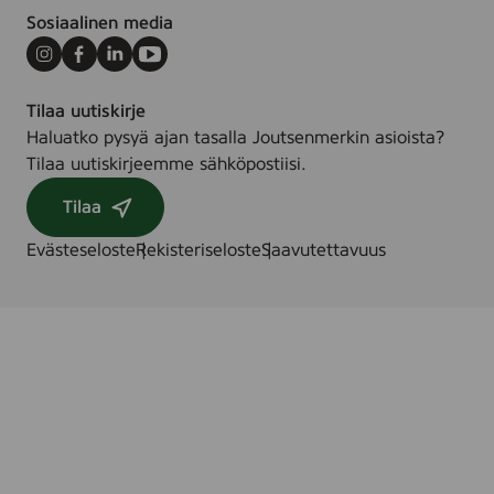
Sosiaalinen media
Instagram
Facebook
LinkedIn
Youtube
Tilaa uutiskirje
Haluatko pysyä ajan tasalla Joutsenmerkin asioista?
Tilaa uutiskirjeemme sähköpostiisi.
Tilaa
Evästeseloste
Rekisteriseloste
Saavutettavuus