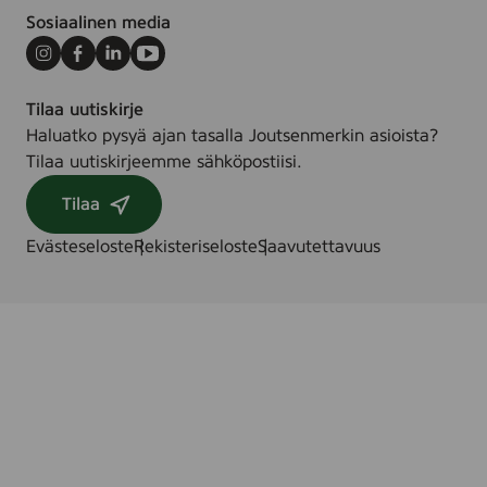
Sosiaalinen media
Instagram
Facebook
LinkedIn
Youtube
Tilaa uutiskirje
Haluatko pysyä ajan tasalla Joutsenmerkin asioista?
Tilaa uutiskirjeemme sähköpostiisi.
Tilaa
Evästeseloste
Rekisteriseloste
Saavutettavuus