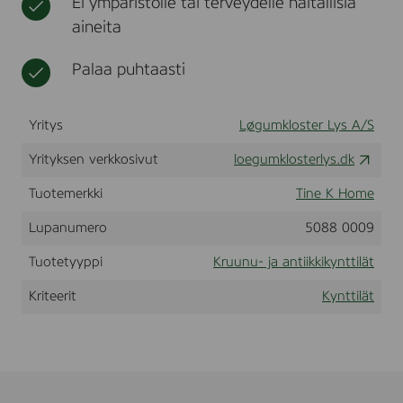
Ei ympäristölle tai terveydelle haitallisia
s
t
l
aineita
,
i
2
i
,
Palaa puhtaasti
n
2
a
x
t
3
Yritys
Løgumkloster Lys A/S
0
c
Yrityksen verkkosivut
m
loegumklosterlys.dk
,
c
Tuotemerkki
Tine K Home
o
l
Lupanumero
5088 0009
o
r
Tuotetyyppi
Kruunu- ja antiikkikynttilät
e
d
Kriteerit
Kynttilät