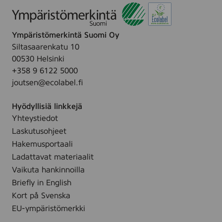
Ympäristömerkintä Suomi Oy
Siltasaarenkatu 10
00530 Helsinki
+358 9 6122 5000
joutsen@ecolabel.fi
Hyödyllisiä linkkejä
Yhteystiedot
Laskutusohjeet
Hakemusportaali
Ladattavat materiaalit
Vaikuta hankinnoilla
Briefly in English
Kort på Svenska
EU-ympäristömerkki