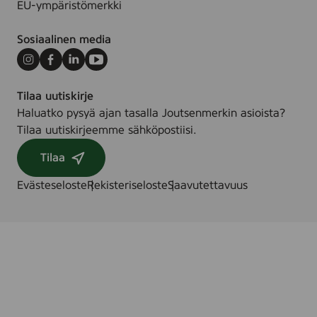
EU-ympäristömerkki
Sosiaalinen media
Instagram
Facebook
LinkedIn
Youtube
Tilaa uutiskirje
Haluatko pysyä ajan tasalla Joutsenmerkin asioista?
Tilaa uutiskirjeemme sähköpostiisi.
Tilaa
Evästeseloste
Rekisteriseloste
Saavutettavuus