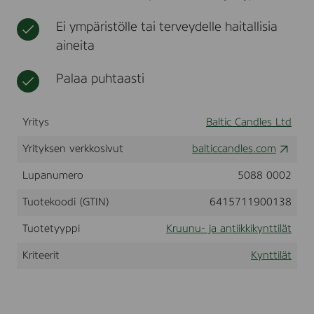
,
t
l
1
Ei ympäristölle tai terveydelle haitallisia
i
0
i
aineita
0
n
%
a
s
Palaa puhtaasti
t
t
e
a
Yritys
Baltic Candles Ltd
r
i
Yrityksen verkkosivut
balticcandles.com
n
,
w
Lupanumero
5088 0002
h
i
Tuotekoodi (GTIN)
6415711900138
t
e
Tuotetyyppi
Kruunu- ja antiikkikynttilät
,
2
Kriteerit
Kynttilät
2
x
2
0
0