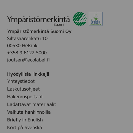
m
m
,
1
0
Ympäristömerkintä Suomi Oy
p
c
Siltasaarenkatu 10
s
00530 Helsinki
.
+358 9 6122 5000
(
I
joutsen@ecolabel.fi
n
e
Hyödyllisiä linkkejä
x
)
Yhteystiedot
,
Laskutusohjeet
2
9
Hakemusportaali
6
Ladattavat materiaalit
Vaikuta hankinnoilla
Briefly in English
Kort på Svenska