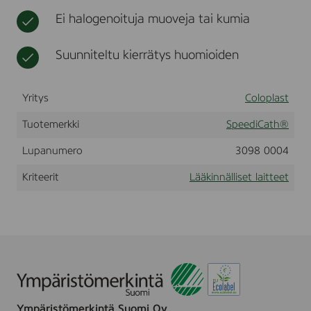
e
t
i
t
Ei halogenoituja muoveja tai kumia
l
o
t
a
t
u
t
a
o
Suunniteltu kierrätys huomioiden
o
r
t
n
v
t
,
i
e
Yritys
F
Coloplast
k
e
e
m
k
t
Tuotemerkki
SpeediCath®
a
e
l
Lupanumero
3098 0004
e
e
t
C
Kriteerit
Lääkinnälliset laitteet
H
6
Ympäristömerkintä Suomi Oy