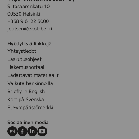
Siltasaarenkatu 10
00530 Helsinki
+358 9 6122 5000
joutsen@ecolabel.fi
Hyödyllisiä linkkejä
Yhteystiedot
Laskutusohjeet
Hakemusportaali
Ladattavat materiaalit
Vaikuta hankinnoilla
Briefly in English
Kort på Svenska
EU-ympäristömerkki
Sosiaalinen media
Instagram
Facebook
LinkedIn
Youtube