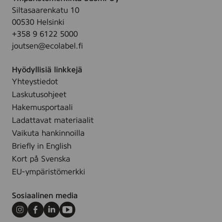
Siltasaarenkatu 10
00530 Helsinki
+358 9 6122 5000
joutsen@ecolabel.fi
Hyödyllisiä linkkejä
Yhteystiedot
Laskutusohjeet
Hakemusportaali
Ladattavat materiaalit
Vaikuta hankinnoilla
Briefly in English
Kort på Svenska
EU-ympäristömerkki
Sosiaalinen media
Instagram
Facebook
LinkedIn
Youtube