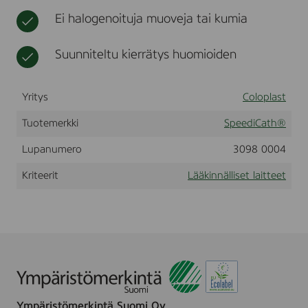
e
t
i
t
Ei halogenoituja muoveja tai kumia
l
o
t
a
t
u
t
a
o
Suunniteltu kierrätys huomioiden
o
r
t
n
v
t
,
i
e
Yritys
F
Coloplast
k
e
e
m
k
t
Tuotemerkki
SpeediCath®
a
e
l
Lupanumero
3098 0004
e
e
t
C
Kriteerit
Lääkinnälliset laitteet
H
1
6
Ympäristömerkintä Suomi Oy