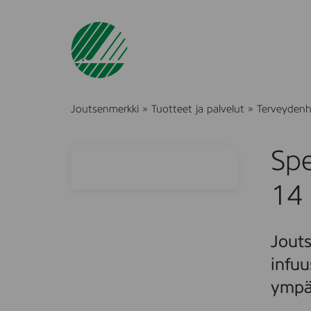
Joutsenmerkki
»
Tuotteet ja palvelut
»
Terveydenh
Sp
14
Jouts
infuu
ympär