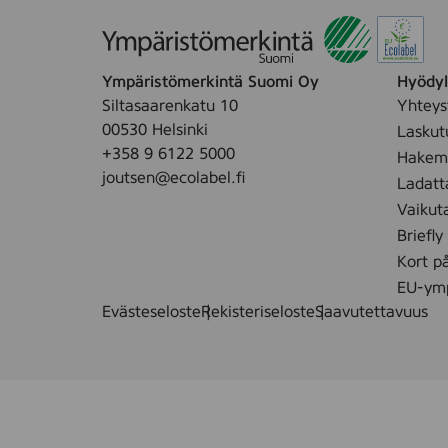
Ympäristömerkintä Suomi Oy
Hyödyll
Siltasaarenkatu 10
Yhteys
00530 Helsinki
Laskut
+358 9 6122 5000
Hakemu
joutsen@ecolabel.fi
Ladatt
Vaikut
Briefly
Kort p
EU-ymp
Evästeseloste
Rekisteriseloste
Saavutettavuus