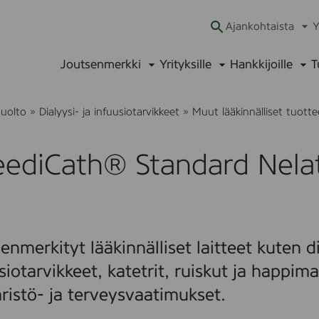
Ajankohtaista
Y
Ava
alav
Joutsenmerkki
Yrityksille
Hankkijoille
T
Avaa
Avaa
Ava
alavalikko
alavalikko
alav
uolto
»
Dialyysi- ja infuusiotarvikkeet
»
Muut lääkinnälliset tuotte
eediCath® Standard Nela
enmerkityt lääkinnälliset laitteet kuten di
siotarvikkeet, katetrit, ruiskut ja happima
istö- ja terveysvaatimukset.