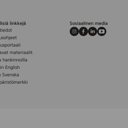
isiä linkkejä
Sosiaalinen media
tiedot
Instagram
Facebook
LinkedIn
Youtube
usohjeet
sportaali
avat materiaalit
a hankinnoilla
 in English
å Svenska
äristömerkki