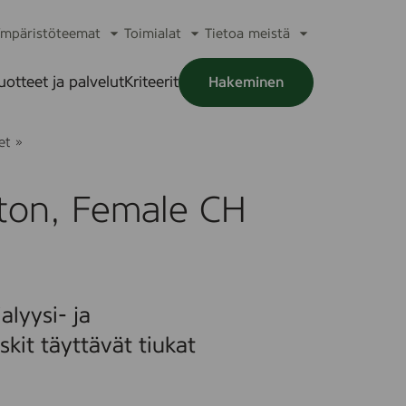
mpäristöteemat
Toimialat
Tietoa meistä
a
Avaa
Avaa
Avaa
alikko
alavalikko
alavalikko
alavalikko
uotteet ja palvelut
Kriteerit
Hakeminen
a
alikko
S
et
»
p
e
e
ton, Female CH
d
i
C
a
t
h
®
alyysi- ja
S
t
skit täyttävät tiukat
a
n
d
a