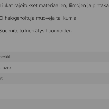
Tiukat rajoitukset materiaalien, liimojen ja pintakä
Ei halogenoituja muoveja tai kumia
Suunniteltu kierrätys huomioiden
merkki
umero
it